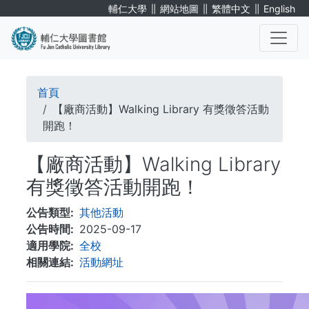
移
∥
∥
∥
輔仁大學
網站地圖
繁體中文
English
至
主
內
. . .
容
導
首頁
航
【廠商活動】Walking Library 有獎徵答活動
開跑！
連
【廠商活動】Walking Library
結
有獎徵答活動開跑！
公告類型
其他活動
公告時間
2025-09-17
適用學院
全校
相關連結
活動網址