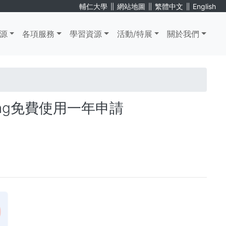
∥
∥
∥
輔仁大學
網站地圖
繁體中文
English
源
各項服務
學習資源
活動/特展
關於我們
ing免費使用一年申請