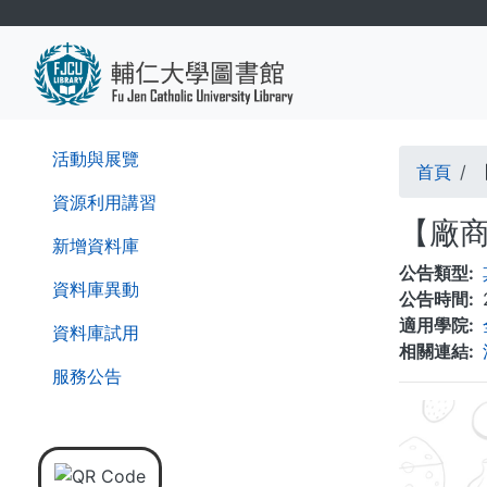
移
至
主
內
容
導
活動與展覽
首頁
航
資源利用講習
【廠商
連
新增資料庫
公告類型
結
資料庫異動
公告時間
適用學院
資料庫試用
相關連結
服務公告