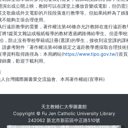
開演出或公開上映，教師可以在課堂上播放音樂或電影，但仍需
英文歌曲或外文電影的片段段落進行教學等。但如果純粹為了娛
就不能夠主張合理使用。
執行遠距教學的需要，著作權法第46條亦允許教師在進行遠距教
可將1篇英文雜誌或報紙報導的教材透過網路傳給學生。但是學校
制)，防止沒有學校學籍或註冊(選課)的學生，接收到這堂課的
，請參考附件「著作權法第46條規定之遠距教學應採取合理技術
宣導資料取得路徑為：本局網站(
https://www.tipo.gov.tw/
)首
權錦囊，歡迎下載利用。
部
法人台灣國際圖書業交流協會、本局著作權組(宣導科)
. . .
天主教輔仁大學圖書館
Copyright © Fu Jen Catholic University Library
242062 新北市新莊區中正路510號
電話：(02) 2905-2673 傳真：(02) 2905-3158
更多