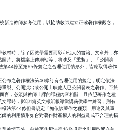
校新進教師參考使用，以協助教師建立正確著作權觀念，
學教材時，除了因教學需要而影印他人的書籍、文章外，亦
貼圖片、將檔案上傳網站等，將涉及「重製」、「公開演
法第44條至第65條規定之合理使用情形外，皆應取得著作
修正公布之著作權法第46條訂有合理使用的規定，明定依法
得重製、公開演出或公開上映他人已公開發表之著作。至於
常而言，必須與教師上課的課程內容相關，且依照著作之種
英文課時，影印1篇英文報紙報導當講義供學生練習，則有
權法第44條但書規定「如依該著作之種類、用途及其重
老師的利用情形如會對著作財產權人的利益造成不合理的損
製的情形外，前述著作權法第46條規定之利用型態亦包