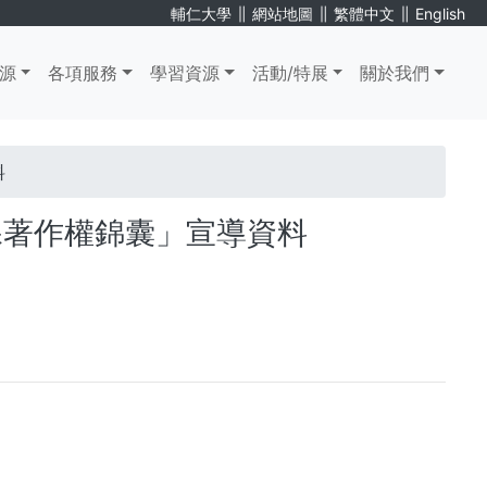
∥
∥
∥
輔仁大學
網站地圖
繁體中文
English
源
各項服務
學習資源
活動/特展
關於我們
料
課著作權錦囊」宣導資料