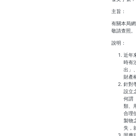
主旨：
有關本局網
敬請查照。
說明：
近年
時有
出」
財產
針對
設立
何謂
類、
合理
製物
失，
因應