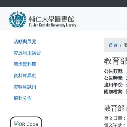
移
至
主
內
容
導
活動與展覽
首頁
航
資源利用講習
教育
連
新增資料庫
公告類型
結
資料庫異動
公告時間
適用學院
資料庫試用
附加檔案
服務公告
教育部
發文日期：
發文字號：臺