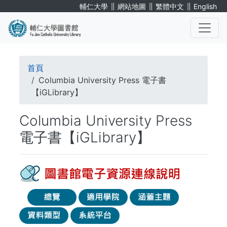
移
∥
∥
∥
輔仁大學
網站地圖
繁體中文
English
至
主
內
. . .
容
導
首頁
航
Columbia University Press 電子書
【iGLibrary】
連
Columbia University Press
結
電子書【iGLibrary】