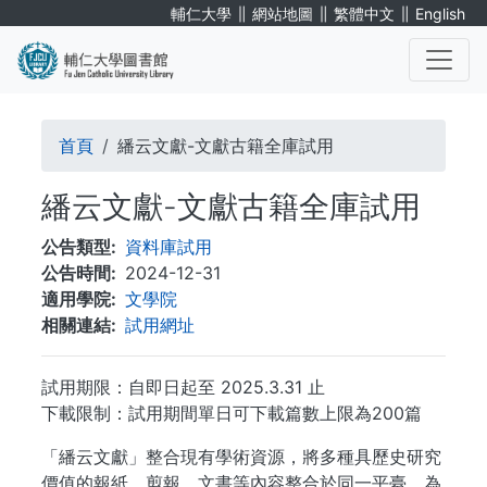
移
∥
∥
∥
輔仁大學
網站地圖
繁體中文
English
至
主
內
. . .
容
導
首頁
繙云文獻-文獻古籍全庫試用
航
繙云文獻-文獻古籍全庫試用
連
公告類型
資料庫試用
結
公告時間
2024-12-31
適用學院
文學院
相關連結
試用網址
試用期限：自即日起至 2025.3.31 止
下載限制：試用期間單日可下載篇數上限為200篇
「繙云文獻」整合現有學術資源，將多種具歷史研究
價值的報紙、剪報、文書等內容整合於同一平臺，為