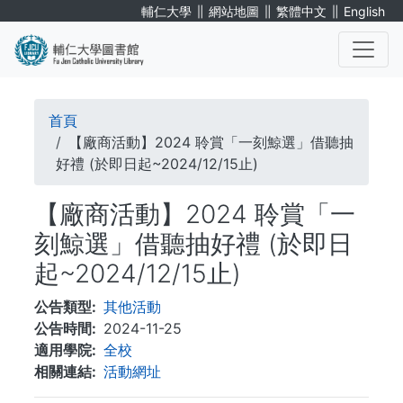
移
∥
∥
∥
輔仁大學
網站地圖
繁體中文
English
至
主
內
. . .
容
導
首頁
航
【廠商活動】2024 聆賞「一刻鯨選」借聽抽
好禮 (於即日起~2024/12/15止)
連
【廠商活動】2024 聆賞「一
結
刻鯨選」借聽抽好禮 (於即日
起~2024/12/15止)
公告類型
其他活動
公告時間
2024-11-25
適用學院
全校
相關連結
活動網址