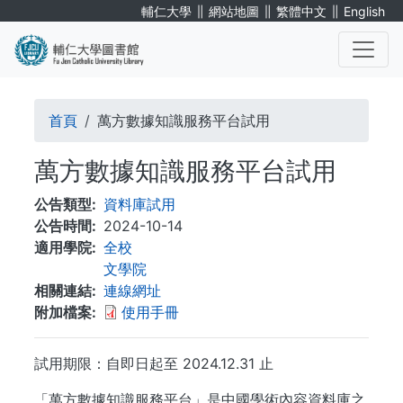
移
∥
∥
∥
輔仁大學
網站地圖
繁體中文
English
至
主
內
. . .
容
導
首頁
萬方數據知識服務平台試用
航
萬方數據知識服務平台試用
連
公告類型
資料庫試用
結
公告時間
2024-10-14
適用學院
全校
文學院
相關連結
連線網址
附加檔案
使用手冊
試用期限：自即日起至 2024.12.31 止
「萬方數據知識服務平台」是中國學術內容資料庫之