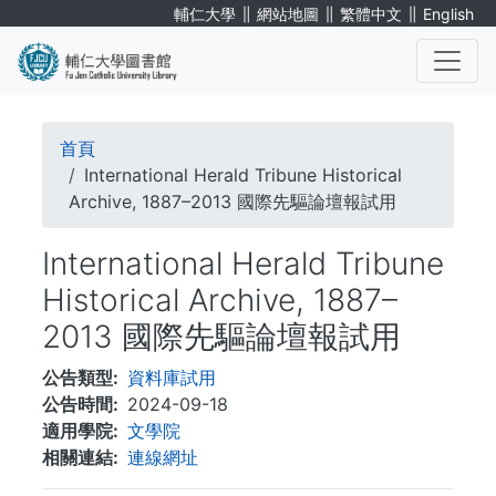
移
∥
∥
∥
輔仁大學
網站地圖
繁體中文
English
至
主
內
. . .
容
導
首頁
航
International Herald Tribune Historical
Archive, 1887–2013 國際先驅論壇報試用
連
International Herald Tribune
結
Historical Archive, 1887–
2013 國際先驅論壇報試用
公告類型
資料庫試用
公告時間
2024-09-18
適用學院
文學院
相關連結
連線網址