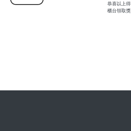
恭喜以上得獎
櫃台領取獎