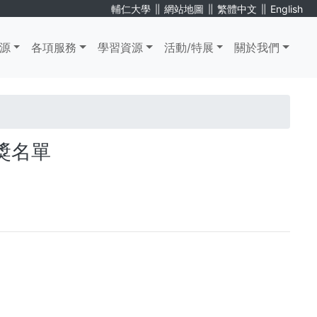
∥
∥
∥
輔仁大學
網站地圖
繁體中文
English
源
各項服務
學習資源
活動/特展
關於我們
獎名單