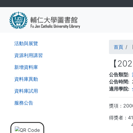
移
至
主
內
容
導
活動與展覽
首頁
航
資源利用講習
【20
連
新增資料庫
公告類型
結
資料庫異動
公告時間
適用學院
資料庫試用
服務公告
獎項：20
得獎者：412
409xx