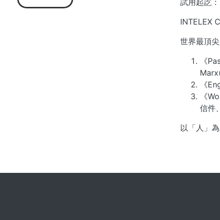
試用起訖：即
INTELEX 
世界最頂尖
《Pa
Mar
《En
《Wom
信件
以「人」為