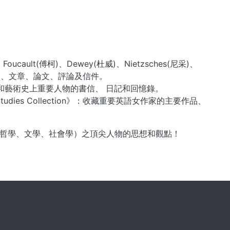
ult(傅柯)、Dewey(杜威)、Nietzsches(尼采)、
版的作品、文章、論文、評論及信件。
文化、宗教和藝術史上重要人物的書信、 日記和回憶錄。
men's Studies Collection》：收藏重要英語女作家的主要作品、
哲學、文學、社會學）之頂尖人物的思想和觀點！