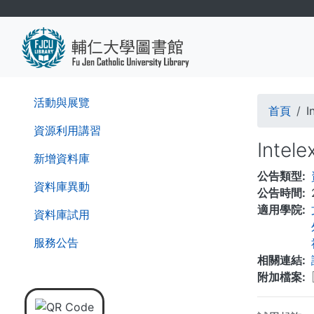
移
至
主
內
容
導
活動與展覽
首頁
航
資源利用講習
Int
連
新增資料庫
公告類型
結
資料庫異動
公告時間
適用學院
資料庫試用
服務公告
相關連結
附加檔案