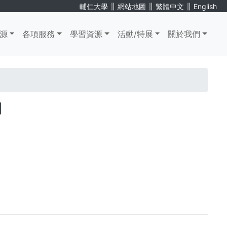
∥
∥
∥
輔仁大學
網站地圖
繁體中文
English
源
各項服務
學習資源
活動/特展
關於我們
用