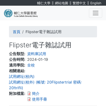
移
∥
∥
∥
輔仁大學
網站地圖
繁體中文
English
至
主
內
. . .
容
導
首頁
Flipster電子雜誌試用
航
Flipster電子雜誌試用
連
公告類型
資料庫試用
結
公告時間
2024-01-19
適用學院
全校
相關連結
試用網址(校內)
試用網址(校外) (帳號: 20Flipstertrial 密碼:
20!trifli)
附加檔案
簡介
使用手冊