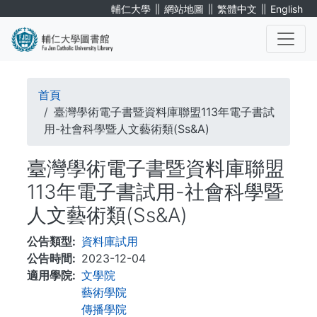
移
∥
∥
∥
輔仁大學
網站地圖
繁體中文
English
至
主
內
. . .
容
導
首頁
航
臺灣學術電子書暨資料庫聯盟113年電子書試
用-社會科學暨人文藝術類(Ss&A)
連
臺灣學術電子書暨資料庫聯盟
結
113年電子書試用-社會科學暨
人文藝術類(Ss&A)
公告類型
資料庫試用
公告時間
2023-12-04
適用學院
文學院
藝術學院
傳播學院