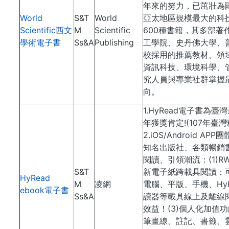
年來的努力，已茁壯為
World
S&T
World
亞太地區規模最大的科
Scientific西文
M
Scientific
600種書籍，其多部著
學術電子書
Ss&A
Publishing
工學院、史丹佛大學、
校採用的推薦教材。領
資訊科技、環境科學、
究人員與專業社群掌握
向。
1.HyRead電子書為
年獲獎肯定!(107年臺
2.iOS/Android 
知名出版社、各類暢銷書
閱讀、引領潮流：(1)R
S&T
新電子紙跨載具閱讀：
HyRead
M
凌網
電腦、平版、手機、HyR
ebook電子書
Ss&A
讀器等載具線上及離線
效益！(3)個人化加值
筆畫線、註記、書籤、雲