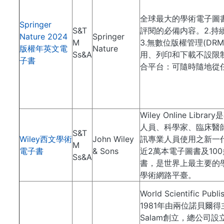
全球最大的學術電子圖書
Springer
S&T
評閱的必備内容。2.持
Nature 2024
Springer
M
3.無數位版權管理(DR
版權年英文電
Nature
Ss&A
用、列印和下載不設限制。4.
子書
合平台：可隨時隨地從
Wiley Online Lib
人員、科學家、臨床醫
S&T
Wiley西文學術
John Wiley
訊專業人員使用之新一
M
電子書
& Sons
近2萬本電子圖書及10
Ss&A
書，是世界上最主要的
學術網路平臺。
World Scientific Pub
1981年由兩位諾貝爾得主C
Salam創立，總公司