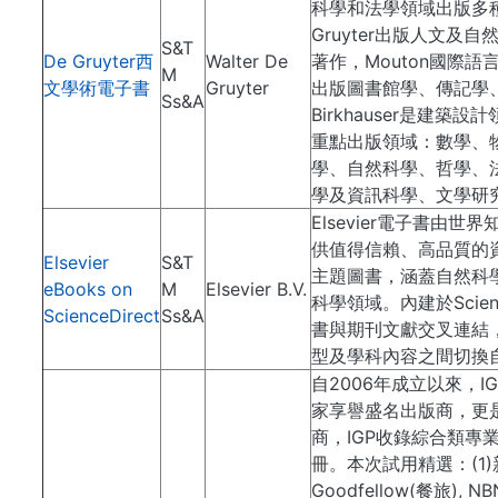
科學和法學領域出版多
Gruyter出版人文及
S&T
De Gruyter西
Walter De
著作，Mouton國際語言學
M
文學術電子書
Gruyter
出版圖書館學、傳記學
Ss&A
Birkhauser是建築
重點出版領域：數學、
學、自然科學、哲學、
學及資訊科學、文學研
Elsevier電子書由
供值得信賴、高品質的
Elsevier
S&T
主題圖書，涵蓋自然科
eBooks on
M
Elsevier B.V.
科學領域。內建於Scien
ScienceDirect
Ss&A
書與期刊文獻交叉連結
型及學科內容之間切換
自2006年成立以來，I
家享譽盛名出版商，更
商，IGP收錄綜合類專
冊。本次試用精選：(1
Goodfellow(餐旅), NBN