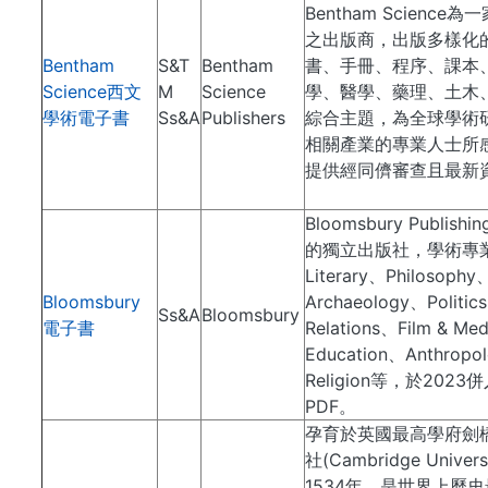
Bentham Scienc
之出版商，出版多樣化
Bentham
S&T
Bentham
書、手冊、程序、課本
Science西文
M
Science
學、醫學、藥理、土木
學術電子書
Ss&A
Publishers
綜合主題，為全球學術
相關產業的專業人士所
提供經同儕審查且最新
Bloomsbury Publi
的獨立出版社，學術專業
Literary、Philosophy
Bloomsbury
Archaeology、Politics 
Ss&A
Bloomsbury
電子書
Relations、Film & M
Education、Anthropol
Religion等，於2023
PDF。
孕育於英國最高學府劍
社(Cambridge Univer
1534年，是世界上歷