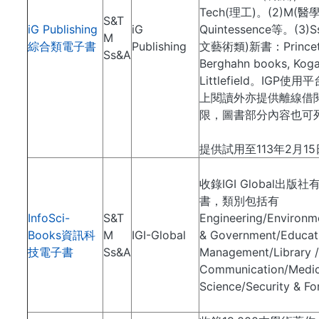
Tech(理工)。(2)M(醫學
S&T
iG Publishing
iG
Quintessence等。(3
M
綜合類電子書
Publishing
文藝術類)新書：Princeton 
Ss&A
Berghahn books, Kog
Littlefield。IG
上閱讀外亦提供離線借
限，圖書部分內容也可
提供試用至113年2月15
收錄IGI Global出版
書，類別包括有
InfoSci-
S&T
Engineering/Environ
Books資訊科
M
IGI-Global
& Government/Educati
技電子書
Ss&A
Management/Library 
Communication/Medica
Science/Security &