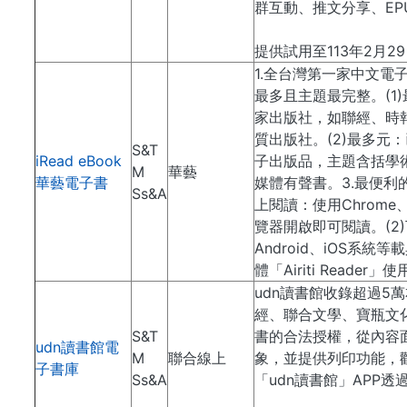
群互動、推文分享、EP
提供試用至113年2月2
1.全台灣第一家中文電
最多且主題最完整。(1)
家出版社，如聯經、時
質出版社。(2)最多元：
S&T
iRead eBook
子出版品，主題含括學
M
華藝
華藝電子書
媒體有聲書。3.最便利的
Ss&A
上閱讀：使用Chrome、I
覽器開啟即可閱讀。(2
Android、iOS系統
體「Airiti Reader」
udn讀書館收錄超過5
經、聯合文學、寶瓶文
S&T
書的合法授權，從內容
udn讀書館電
M
聯合線上
象，並提供列印功能，
子書庫
Ss&A
「udn讀書館」APP