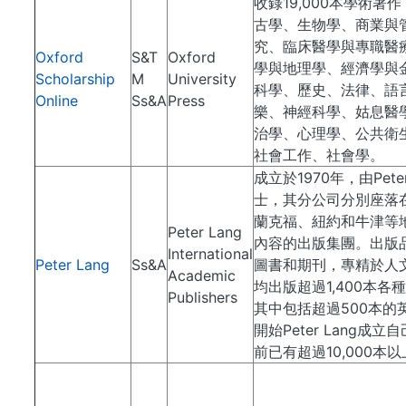
收錄19,000本學術著
古學、生物學、商業與
究、臨床醫學與專職醫
Oxford
S&T
Oxford
學與地理學、經濟學與
Scholarship
M
University
科學、歷史、法律、語
Online
Ss&A
Press
樂、神經科學、姑息醫
治學、心理學、公共衛
社會工作、社會學。
成立於1970年，由Pete
士，其分公司分別座落
蘭克福、紐約和牛津等
Peter Lang
內容的出版集團。出版
International
Peter Lang
Ss&A
圖書和期刊，專精於人
Academic
均出版超過1,400本
Publishers
其中包括超過500本的英
開始Peter Lang成
前已有超過10,000本