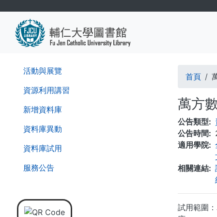
移
至
主
內
容
導
活動與展覽
首頁
航
資源利用講習
萬方
連
新增資料庫
公告類型
結
資料庫異動
公告時間
適用學院
資料庫試用
服務公告
相關連結
試用範圍：