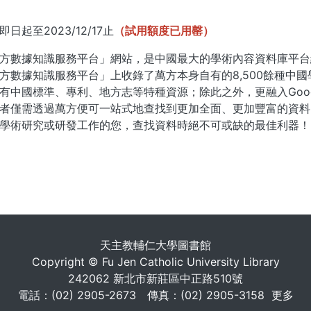
日起至2023/12/17止
（試用額度已用罄）
方數據知識服務平台」網站，是中國最大的學術內容資料庫平台
方數據知識服務平台」上收錄了萬方本身自有的8,500餘種中
有中國標準、專利、地方志等特種資源；除此之外，更融入Googl
者僅需透過萬方便可一站式地查找到更加全面、更加豐富的資料
學術研究或研發工作的您，查找資料時絕不可或缺的最佳利器！
. . .
天主教輔仁大學圖書館
Copyright © Fu Jen Catholic University Library
242062 新北市新莊區中正路510號
電話：(02) 2905-2673 傳真：(02) 2905-3158
更多