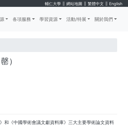
∥
∥
∥
輔仁大學
網站地圖
繁體中文
English
源
各項服務
學習資源
活動/特展
關於我們
用罄）
》和《中國學術會議文獻資料庫》三大主要學術論文資料