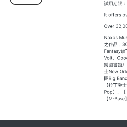
試用期限：2
It offers 
Over 32,00
Naxos 
之作品，30
Fantasy旗
Volt、Go
樂圖書館》
士New O
團Big Ba
【拉丁爵士La
Pop】、【世
【M-Bas