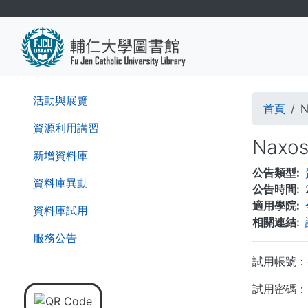
移
至
主
內
容
導
活動與展覽
首頁
N
航
資源利用講習
Naxo
連
新增資料庫
公告類型
結
資料庫異動
公告時間
適用學院
資料庫試用
相關連結
服務公告
試用帳號：co
試用密碼：n