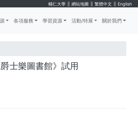
∥
∥
∥
輔仁大學
網站地圖
繁體中文
English
源
各項服務
學習資源
活動/特展
關於我們
索斯‧線上爵士樂圖書館》試用