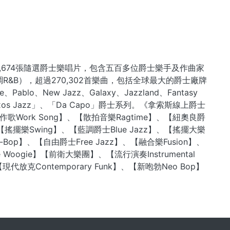
量超過28,674張隨選爵士樂唱片，包含五百多位爵士樂手及作曲家
奏藍調R&B），超過270,302首樂曲，包括全球最大的爵士廠牌
e、Pablo、New Jazz、Galaxy、Jazzland、Fantasy
ma與「Naxos Jazz」、「Da Capo」爵士系列。《拿索斯線上爵士
rk Song】、【散拍音樂Ragtime】、【紐奧良爵
、【搖擺樂Swing】、【藍調爵士Blue Jazz】、【搖擺大樂
d-Bop】、【自由爵士Free Jazz】、【融合樂Fusion】、
 Woogie】【前衛大樂團】、【流行演奏Instrumental
【現代放克Contemporary Funk】、【新咆勃Neo Bop】