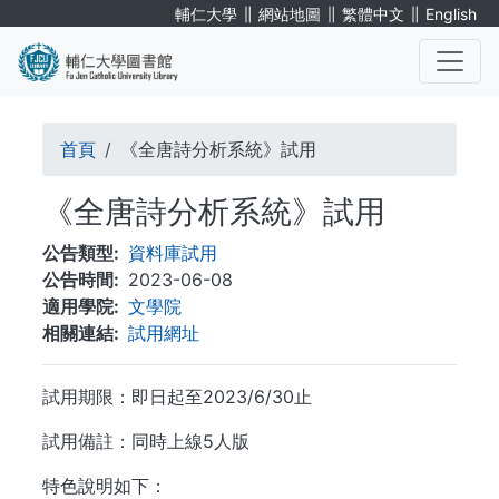
移
∥
∥
∥
輔仁大學
網站地圖
繁體中文
English
至
主
內
. . .
容
導
首頁
《全唐詩分析系統》試用
航
《全唐詩分析系統》試用
連
公告類型
資料庫試用
結
公告時間
2023-06-08
適用學院
文學院
相關連結
試用網址
試用期限：即日起至2023/6/30止
試用備註：同時上線5人版
特色說明如下：