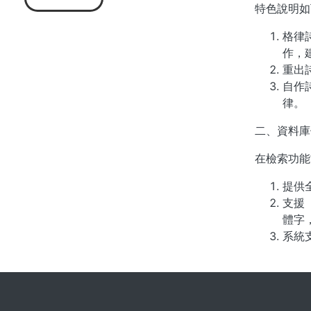
特色說明如
格律
作，
重出
自作
律。
二、資料庫
在檢索功能
提供
支援
體字，
系統