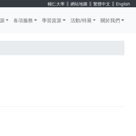
∥
∥
∥
輔仁大學
網站地圖
繁體中文
English
源
各項服務
學習資源
活動/特展
關於我們