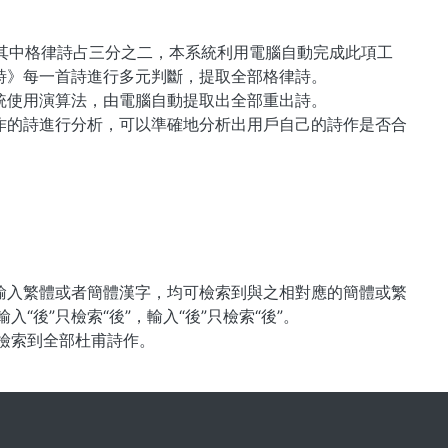
0首，其中格律詩占三分之二，本系統利用電腦自動完成此項工
詩》每一首詩進行多元判斷，提取全部格律詩。
統使用演算法，由電腦自動提取出全部重出詩。
作的詩進行分析，可以準確地分析出用戶自己的詩作是否合
輸入繁體或者簡體漢字，均可檢索到與之相對應的簡體或繁
“後”只檢索“後”，輸入“後”只檢索“後”。
可檢索到全部杜甫詩作。