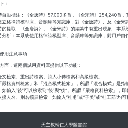
下：
詩自動標注：《全唐詩》57,000多首，《全宋詩》254,24
建立格律詩模型庫、音韻庫等知識庫，對《全唐詩》、及《全宋
詩的提取：《全唐詩》、《全宋詩》的編纂中有重出現象，本系
詩分析：本系統使用格律詩模型庫、音韻庫等知識庫，對用戶自
使用注意事項
方面，這兩個試用資料庫提供以下功能：
全文檢索、重出詩檢索、詩人小傳檢索和高級檢索。
「嚴格資料檢索」和「混合模式檢索」，所謂「混合模式」是指
如輸入“後”可以檢索到“後”與“後”。所謂「嚴格資料檢索」，即輸入
支援人名、別名擴展檢索，如輸入“杜甫”或“子美”或“杜工部”均
. . .
天主教輔仁大學圖書館