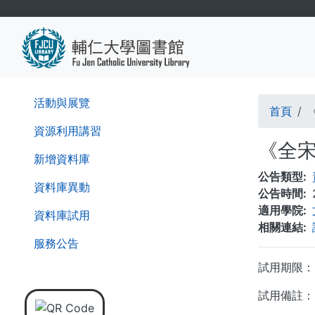
移
至
主
內
容
導
活動與展覽
首頁
航
資源利用講習
《全
連
新增資料庫
公告類型
結
資料庫異動
公告時間
適用學院
資料庫試用
相關連結
服務公告
試用期限：即
試用備註：