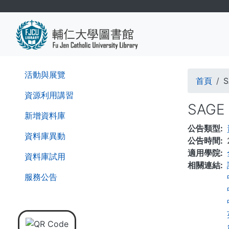
移
至
主
內
容
導
活動與展覽
首頁
S
航
資源利用講習
SAGE
連
新增資料庫
公告類型
結
資料庫異動
公告時間
適用學院
資料庫試用
相關連結
服務公告