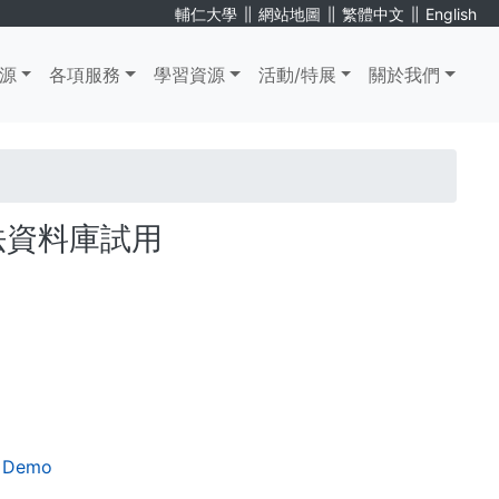
∥
∥
∥
輔仁大學
網站地圖
繁體中文
English
源
各項服務
學習資源
活動/特展
關於我們
究方法資料庫試用
 Demo