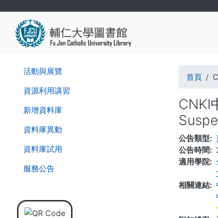
移
至
主
內
容
導
活動與展覽
首頁
C
航
資源利用講習
CNK
連
新增資料庫
Suspen
結
資料庫異動
公告類型
資料庫試用
公告時間
適用學院
服務公告
相關連結