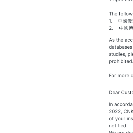
The follow
1. 中國
2. 中國
As the acc
databases 
studies, p
prohibited
For more 
Dear Cust
In accorda
2022, CNKI
of your in
notified.
We are dee