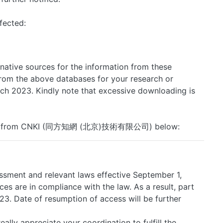
fected:
rnative sources for the information from these
from the above databases for your research or
rch 2023. Kindly note that excessive downloading is
e notice from CNKI (同方知網 (北京)技術有限公司) below:
ssment and relevant laws effective September 1,
es are in compliance with the law. As a result, part
023. Date of resumption of access will be further
lly appreciate your coordination to fulfill the