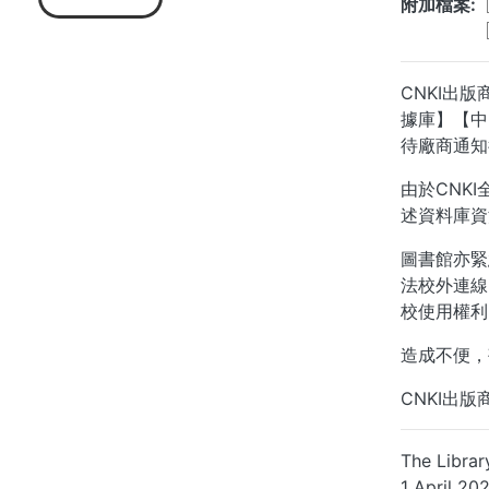
附加檔案
CNKI出
據庫】【中
待廠商通知
由於CNK
述資料庫資
圖書館亦緊
法校外連線
校使用權利
造成不便，
CNKI出
The Libra
1 April 202