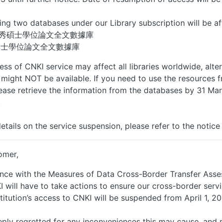
ing two databases under our Library subscription will be af
優秀碩士學位論文全文數據庫
博士學位論文全文數據庫
ess of CNKI service may affect all libraries worldwide, alte
might NOT be available. If you need to use the resources 
lease retrieve the information from the databases by 31 Ma
.
details on the service suspension, please refer to th
omer,
nce with the Measures of Data Cross-Border Transfer Asse
 will have to take actions to ensure our cross-border servic
stitution’s access to CNKI will be suspended from April 1, 2
ply regretted for any inconveniences this may cause, and rea