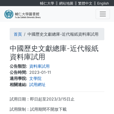
移
∥
∥
∥
輔仁大學
網站地圖
繁體中文
English
至
主
內
. . .
容
導
首頁
中國歷史文獻總庫-近代報紙資料庫試用
航
中國歷史文獻總庫-近代報紙
連
資料庫試用
結
公告類型
資料庫試用
公告時間
2023-01-11
適用學院
文學院
相關連結
試用網址
試用日期：即日起至2023/3/15日止
試用限制：試用期間不開放下載