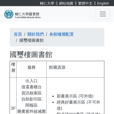
移
∥
∥
∥
輔仁大學
網站地圖
繁體中文
English
至
主
內
. . .
容
導
首頁
關於我們
各館樓層配置
航
國璽樓圖書館
連
國璽樓圖書館
結
樓
服務
館藏資源
層
出入口
借還書櫃台
資訊檢索區
新書展示區 (可外借)
自助影印區
經典好書展示區 (不可外
閱報區
3F
借)
圖書紫外線滅菌