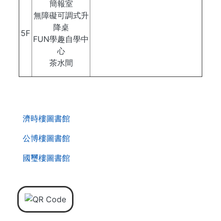
簡報室
無障礙可調式升
降桌
5F
FUN學趣自學中
心
茶水間
. . .
第
濟時樓圖書館
二
層
公博樓圖書館
導
國璽樓圖書館
覽
列