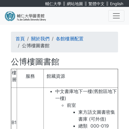
移
∥
∥
∥
輔仁大學
網站地圖
繁體中文
English
至
主
內
. . .
容
導
首頁
關於我們
各館樓層配置
航
公博樓圖書館
連
公博樓圖書館
結
樓
服務
館藏資源
層
中文書庫地下一樓(舊館區地下
一樓)
前室
東方語文圖書密集
書庫 (可外借)
B1
總類 000-019