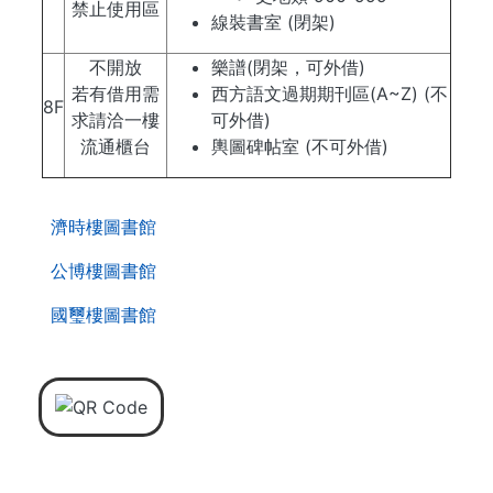
禁止使用區
線裝書室 (閉架)
不開放
樂譜(閉架，可外借)
若有借用需
西方語文過期期刊區(A~Z) (不
8F
求請洽一樓
可外借)
流通櫃台
輿圖碑帖室 (不可外借)
. . .
第
濟時樓圖書館
二
層
公博樓圖書館
導
國璽樓圖書館
覽
列