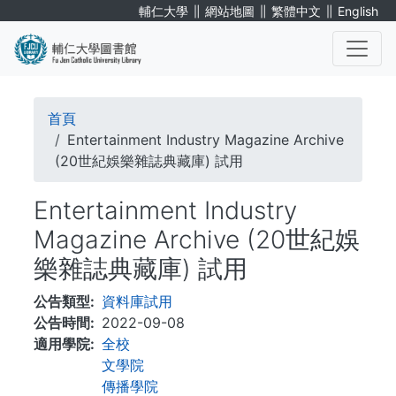
移
∥
∥
∥
輔仁大學
網站地圖
繁體中文
English
至
主
內
. . .
容
導
首頁
航
Entertainment Industry Magazine Archive
(20世紀娛樂雜誌典藏庫) 試用
連
Entertainment Industry
結
Magazine Archive (20世紀娛
樂雜誌典藏庫) 試用
公告類型
資料庫試用
公告時間
2022-09-08
適用學院
全校
文學院
傳播學院