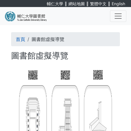
Skip
∥
∥
∥
輔仁大學
網站地圖
繁體中文
English
to
main
content
. . .
Breadcrumb
首頁
圖書館虛擬導覽
圖書館虛擬導覽