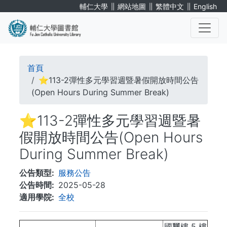
移
∥
∥
∥
輔仁大學
網站地圖
繁體中文
English
至
主
內
. . .
容
導
首頁
航
⭐113-2彈性多元學習週暨暑假開放時間公告
(Open Hours During Summer Break)
連
⭐113-2彈性多元學習週暨暑
結
假開放時間公告(Open Hours
During Summer Break)
公告類型
服務公告
公告時間
2025-05-28
適用學院
全校
國璽樓 5 樓