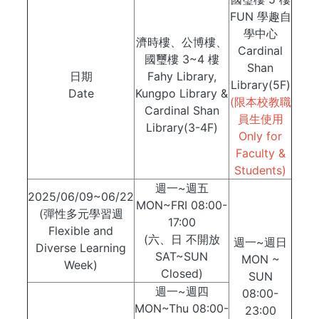
FUN 學趣自
學中心
濟時樓、公博樓、
Cardinal
國璽樓 3~4 樓
Shan
日期
Fahy Library,
Library(5F)
Date
Kungpo Library &
(限本校教職
Cardinal Shan
員生使用
Library(3-4F)
Only for
Faculty &
Students)
週一~週五
2025/06/09~06/22
MON~FRI 08:00-
(彈性多元學習週
17:00
Flexible and
(六、日 不開放
週一~週日
Diverse Learning
SAT~SUN
MON ~
Week)
Closed)
SUN
週一~週四
08:00-
MON~Thu 08:00-
23:00