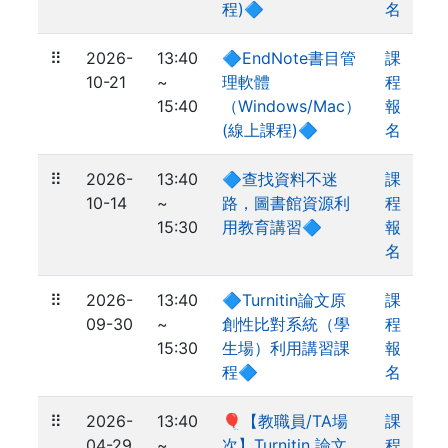
程)🔷
名
⠿
2026-
13:40
🔷EndNote書目管
課
10-21
~
理軟體
程
15:40
（Windows/Mac）
報
(線上課程)🔷
名
⠿
2026-
13:40
🔷查找資料不迷
課
10-14
~
路，圖書館資源利
程
15:30
用教育講習🔷
報
名
⠿
2026-
13:40
🔷Turnitin論文原
課
09-30
~
創性比對系統（學
程
15:30
生場）利用講習課
報
程🔷
名
⠿
2026-
13:40
🎈【教職員/TA場
課
04-29
~
次】Turnitin 論文
程