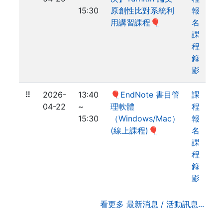
15:30
原創性比對系統利
報
用講習課程🎈
名
課
程
錄
影
⠿
2026-
13:40
🎈EndNote 書目管
課
04-22
~
理軟體
程
15:30
（Windows/Mac）
報
(線上課程)🎈
名
課
程
錄
影
看更多 最新消息 / 活動訊息...
. . .