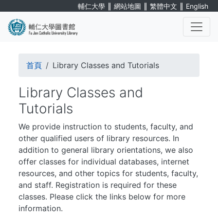
Skip
∥
∥
∥
輔仁大學
網站地圖
繁體中文
English
to
main
content
. . .
Breadcrumb
首頁
Library Classes and Tutorials
Library Classes and
Tutorials
We provide instruction to students, faculty, and
other qualified users of library resources. In
addition to general library orientations, we also
offer classes for individual databases, internet
resources, and other topics for students, faculty,
and staff. Registration is required for these
classes. Please click the links below for more
information.