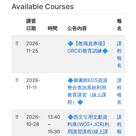
Available Courses
講習
報
日期
時間
公告內容
名
⠿
2026-
🔷【教職員專場】
課
11-25
ORCID教育訓練🔷
程
報
名
⠿
2026-
🔷圖書館EDS資源
課
11-11
整合查詢系統利用
程
教育講習（線上課
報
程）🔷
名
⠿
2026-
13:40
🔷西文引用文獻資
課
10-28
~
料庫(WOS+JCR)利
程
15:30
用講習課程(線上課
報