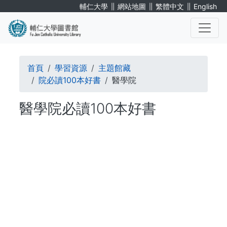
移
∥
∥
∥
輔仁大學
網站地圖
繁體中文
English
至
主
內
. . .
容
導
首頁
學習資源
主題館藏
航
院必讀100本好書
醫學院
連
醫學院必讀100本好書
結