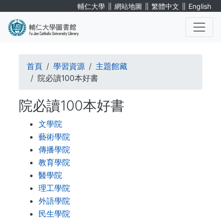
移
∥
∥
∥
輔仁大學
網站地圖
繁體中文
English
至
主
內
. . .
容
導
首頁
學習資源
主題館藏
航
院必讀100本好書
連
院必讀100本好書
結
文學院
藝術學院
傳播學院
教育學院
醫學院
理工學院
外語學院
民生學院