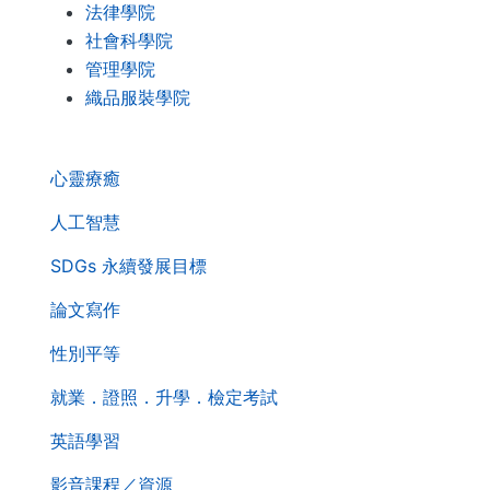
法律學院
社會科學院
管理學院
織品服裝學院
. . .
第
心靈療癒
二
層
人工智慧
導
SDGs 永續發展目標
覽
列
論文寫作
性別平等
就業．證照．升學．檢定考試
英語學習
影音課程／資源