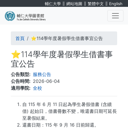
移
∥
∥
∥
輔仁大學
網站地圖
繁體中文
English
至
主
內
. . .
容
導
首頁
⭐114學年度暑假學生借書事宜公告
航
⭐114學年度暑假學生借書事
連
宜公告
結
公告類型
服務公告
公告時間
2026-06-04
適用學院
全校
自 115 年 6 月 11 日起為學生暑假借書 (含續
借) 起始日，借書冊數不變，唯還書日期可延長
至暑假結束。
還書日期：115 年 9 月 16 日前歸還。