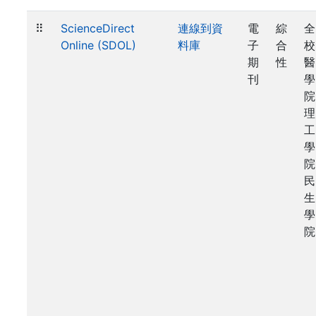
⠿
ScienceDirect
連線到資
電
綜
全
Online (SDOL)
料庫
子
合
校
期
性
醫
刊
學
院
理
工
學
院
民
生
學
院