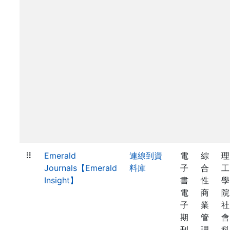
⠿
Emerald
連線到資
電
綜
理
Journals【Emerald
料庫
子
合
工
Insight】
書
性
學
電
商
院
子
業
社
期
管
會
刊
理
科