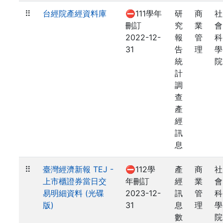
⠿
台經院產經資料庫
⛔111學年
研
商
社
刪訂
究
業
會
2022-12-
報
管
科
31
告
理
學
統
院
計
調
查
產
經
訊
息
⠿
臺灣經濟新報 TEJ -
⛔112學
產
商
社
上市櫃證券當日交
年刪訂
經
業
會
易明細資料 (光碟
2023-12-
訊
管
科
版)
31
息
理
學
數
院