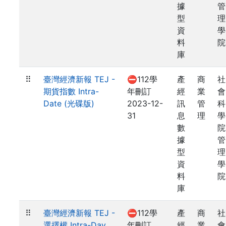
據
管
型
理
資
學
料
院
庫
⠿
臺灣經濟新報 TEJ -
⛔112學
產
商
社
期貨指數 Intra-
年刪訂
經
業
會
Date (光碟版)
2023-12-
訊
管
科
31
息
理
學
數
院
據
管
型
理
資
學
料
院
庫
⠿
臺灣經濟新報 TEJ -
⛔112學
產
商
社
選擇權 Intra-Day
年刪訂
經
業
會