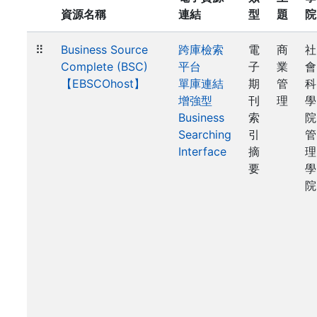
資源名稱
連結
型
題
院
⠿
Business Source
跨庫檢索
電
商
社
Complete (BSC)
平台
子
業
會
【EBSCOhost】
單庫連結
期
管
科
增強型
刊
理
學
Business
索
院
Searching
引
管
Interface
摘
理
要
學
院