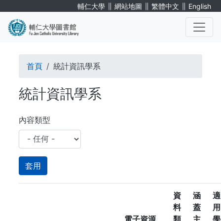
移
∥
∥
∥
輔仁大學
網站地圖
繁體中文
English
至
主
內
. . .
容
導
首頁
統計資訊學系
航
統計資訊學系
連
結
內容類型
資
涵
適
料
蓋
用
電子資源
類
主
學