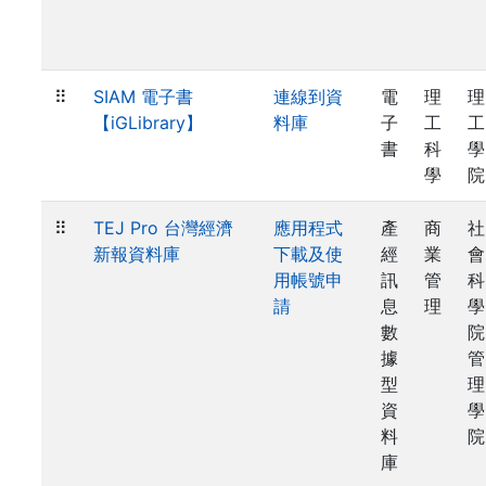
⠿
SIAM 電子書
連線到資
電
理
理
【iGLibrary】
料庫
子
工
工
書
科
學
學
院
⠿
TEJ Pro 台灣經濟
應用程式
產
商
社
新報資料庫
下載及使
經
業
會
用帳號申
訊
管
科
請
息
理
學
數
院
據
管
型
理
資
學
料
院
庫