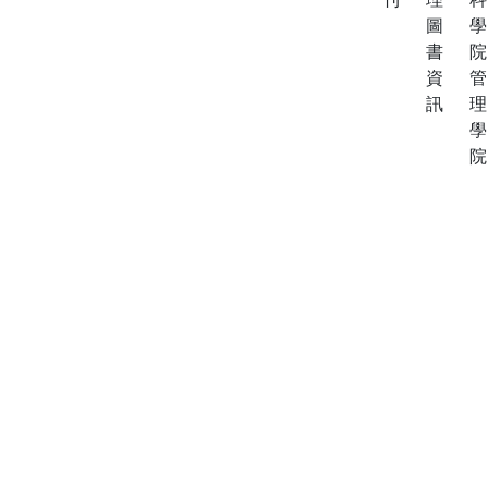
圖
學
書
院
資
管
訊
理
學
院