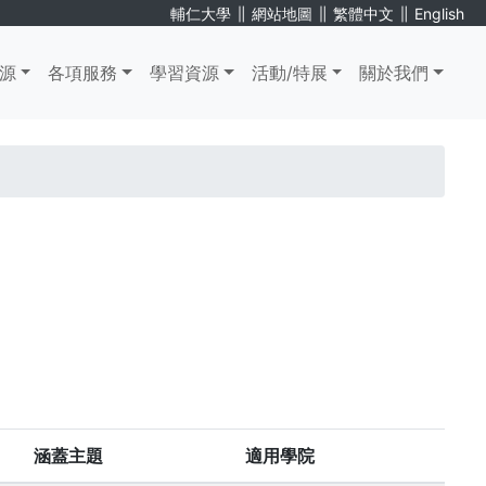
∥
∥
∥
輔仁大學
網站地圖
繁體中文
English
源
各項服務
學習資源
活動/特展
關於我們
涵蓋主題
適用學院