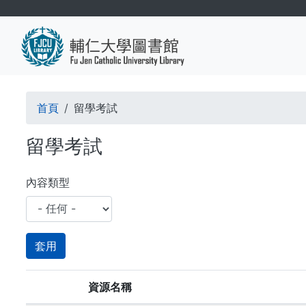
移
至
主
內
容
導
首頁
留學考試
航
留學考試
連
結
內容類型
資源名稱