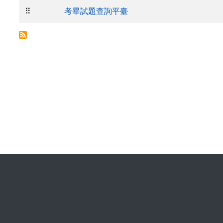
⠿
考畢試題查詢平臺