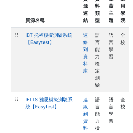
源
料
蓋
用
連
類
主
學
資源名稱
結
型
題
院
⠿
iBT 托福模擬測驗系統
連
語
語
全
【Easytest】
線
言
言
校
到
能
學
資
力
習
料
檢
庫
定
測
驗
⠿
IELTS 雅思模擬測驗系
連
語
語
全
統【Easytest】
線
言
言
校
到
能
學
資
力
習
料
檢