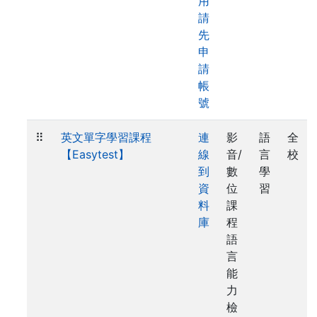
用
請
先
申
請
帳
號
⠿
英文單字學習課程
連
影
語
全
【Easytest】
線
音/
言
校
到
數
學
資
位
習
料
課
庫
程
語
言
能
力
檢