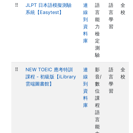
⠿
JLPT 日本語模擬測驗
連
語
語
全
系統【Easytest】
線
言
言
校
到
能
學
資
力
習
料
檢
庫
定
測
驗
⠿
NEW TOEIC 應考特訓
連
影
語
全
課程 - 初級版【iLibrary
線
音/
言
校
雲端圖書館】
到
數
學
資
位
習
料
課
庫
程
語
言
能