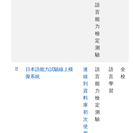
語
言
能
力
檢
定
測
驗
⠿
日本語能力試驗線上模
連
語
語
全
擬系統
線
言
言
校
到
能
學
資
力
習
料
檢
庫
定
初
測
次
驗
使