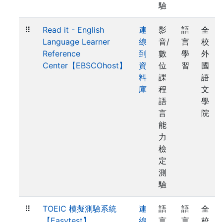
驗
⠿
Read it - English
連
影
語
全
Language Learner
線
音/
言
校
Reference
到
數
學
外
Center【EBSCOhost】
資
位
習
國
料
課
語
庫
程
文
語
學
言
院
能
力
檢
定
測
驗
⠿
TOEIC 模擬測驗系統
連
語
語
全
【Easytest】
線
言
言
校