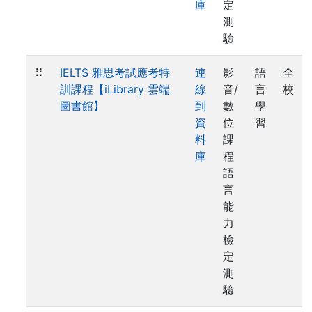
庫
定
測
驗
⠿
IELTS 雅思考試應考特
連
影
語
全
訓課程【iLibrary 雲端
線
音/
言
校
圖書館】
到
數
學
資
位
習
料
課
庫
程
語
言
能
力
檢
定
測
驗