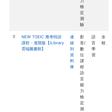
力
檢
定
測
驗
⠿
NEW TOEIC 應考特訓
連
影
語
全
課程 - 進階版【iLibrary
線
音/
言
校
雲端圖書館】
到
數
學
資
位
習
料
課
庫
程
語
言
能
力
檢
定
測