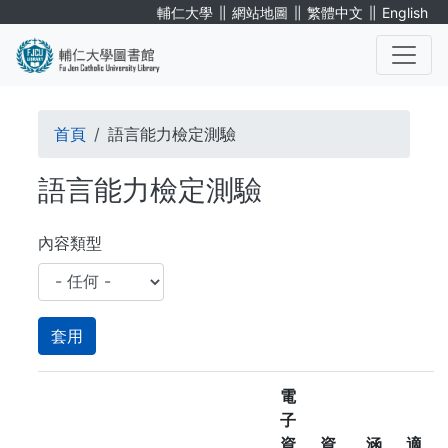
移
∥
∥
∥
輔仁大學
網站地圖
繁體中文
English
至
主
內
. . .
容
導
首頁
語言能力檢定測驗
航
語言能力檢定測驗
連
結
內容類型
電
子
資
資
涵
適