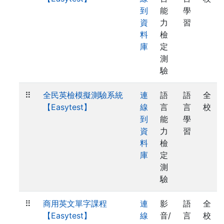
到
能
學
資
力
習
料
檢
庫
定
測
驗
⠿
全民英檢模擬測驗系統
連
語
語
全
【Easytest】
線
言
言
校
到
能
學
資
力
習
料
檢
庫
定
測
驗
⠿
商用英文單字課程
連
影
語
全
【Easytest】
線
音/
言
校