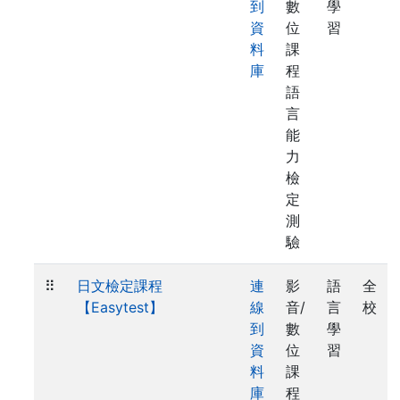
到
數
學
資
位
習
料
課
庫
程
語
言
能
力
檢
定
測
驗
⠿
日文檢定課程
連
影
語
全
【Easytest】
線
音/
言
校
到
數
學
資
位
習
料
課
庫
程