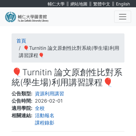
移
∥
∥
∥
輔仁大學
網站地圖
繁體中文
English
至
主
內
. . .
容
導
首頁
航
🎈Turnitin 論文原創性比對系統(學生場)利用
講習課程🎈
連
🎈Turnitin 論文原創性比對系
結
統(學生場)利用講習課程🎈
公告類型
資源利用講習
公告時間
2026-02-01
適用學院
全校
相關連結
活動報名
課程錄影