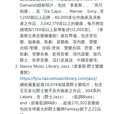
Demand)鐳射唱片，包括「拿索斯」、「馬可
勃羅」、及「Da Capo」、Warner、Sony…等
1,200個以上品牌，40,000多位作曲家及演奏
者之作品，3,042,179首以上的樂曲，每月將陸
續增加1,150張以上新專集(約12,000首)。 《拿
索斯古典音樂圖書館》曲目齊備，包含管弦
樂、協奏曲、歌劇、器樂曲、室內樂、聲樂、
合唱-聖樂、合唱-世俗、聲樂合唱、芭蕾、輕
歌劇、管樂合奏、影視音樂、現代器樂、當代
爵士、世界音樂、流行及搖滾、中國音樂等。
Naxos Music Library Jazz《拿索斯‧爵士樂圖
書館》
https://fjcu.naxosmusiclibrary.com/jazz/
總收藏量超過28,674張隨選爵士樂唱片，包含
五百多位爵士樂手及作曲家之作品，304系列
Labels，含（爵士Jazz）、（藍調Blues）
and（節奏藍調R&B），超過270,302首樂曲，
包括全球最大的爵士廠牌Fantasy旗下之22品