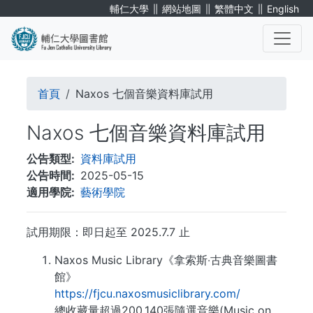
移
∥
∥
∥
輔仁大學
網站地圖
繁體中文
English
至
主
內
. . .
容
導
首頁
Naxos 七個音樂資料庫試用
航
Naxos 七個音樂資料庫試用
連
公告類型
資料庫試用
結
公告時間
2025-05-15
適用學院
藝術學院
試用期限：即日起至 2025.7.7 止
Naxos Music Library《拿索斯‧古典音樂圖書
館》
https://fjcu.naxosmusiclibrary.com/
總收藏量超過200,140張隨選音樂(Music on