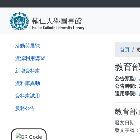
移
至
主
內
容
導
活動與展覽
首頁
航
資源利用講習
教育
連
新增資料庫
公告類型
結
資料庫異動
公告時間
適用學院
資料庫試用
服務公告
教育部
發文日期：
發文字號：臺