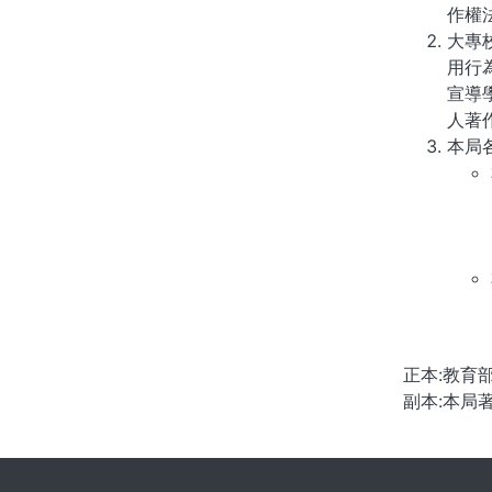
作權
大專
用行
宣導
人著
本局
正本:教育
副本:本局