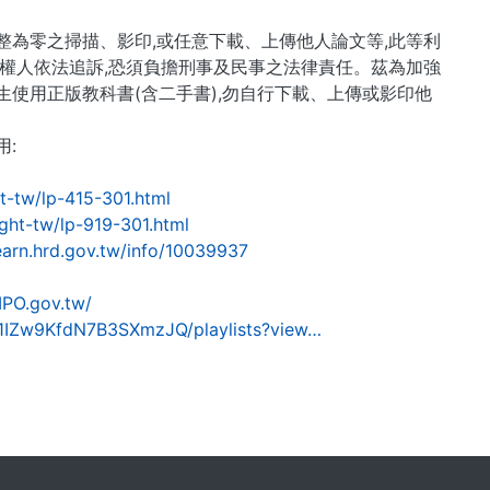
整為零之掃描、影印,或任意下載、上傳他人論文等,此等利
產權人依法追訴,恐須負擔刑事及民事之法律責任。茲為加強
使用正版教科書(含二手書),勿自行下載、上傳或影印他
:
ht-tw/lp-415-301.html
ight-tw/lp-919-301.html
learn.hrd.gov.tw/info/10039937
IPO.gov.tw/
1IZw9KfdN7B3SXmzJQ/playlists?view…