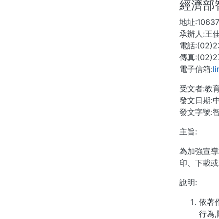
經濟部
地址:106
承辦人:王
電話:(02)2
傳真:(02)2
電子信箱:
l
受文者:教
發文日期:中
發文字號:智
主旨:
為加強宣導
印、下載或
說明:
依著
行為