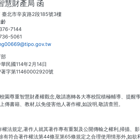
智慧財產局 函
37 臺北市辛亥路2段185號3樓
佳齡
376-7144
736-5061
ing00669@tipo.gov.tw
育部
華民國114年2月14日
著字第11460002920號
校園尊重智慧財產權觀念,敬請惠轉各大專校院積極輔導、提醒學生
上傳書籍、教材,以免侵害他人著作權,如說明,敬請查照。
作權法規定,著作人就其著作專有重製及公開傳輸之權利,掃描、
,除有符合著作權法第44條至第65條規定之合理使用情形外,如欲