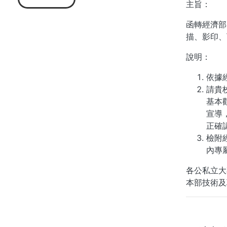
主旨：
函轉經濟部
描、影印、
說明：
依據經
請貴
基本
宣導
正確
檢附
內專
各公私立大
本部技術及