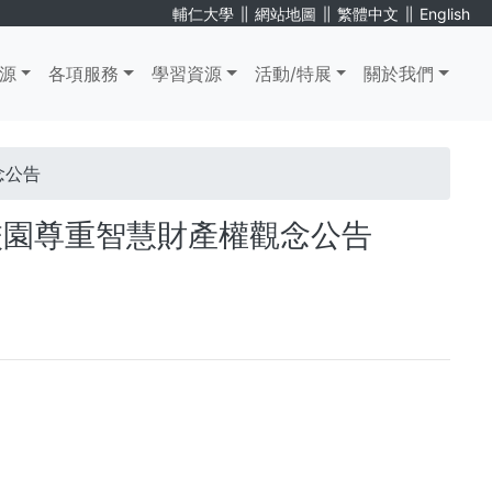
∥
∥
∥
輔仁大學
網站地圖
繁體中文
English
源
各項服務
學習資源
活動/特展
關於我們
念公告
校園尊重智慧財產權觀念公告