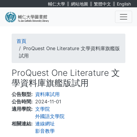
移
∥
∥
∥
輔仁大學
網站地圖
繁體中文
English
至
主
內
. . .
容
導
首頁
航
ProQuest One Literature 文學資料庫旗艦版
試用
連
ProQuest One Literature 文
結
學資料庫旗艦版試用
公告類型
資料庫試用
公告時間
2024-11-01
適用學院
文學院
外國語文學院
相關連結
連線網址
影音教學