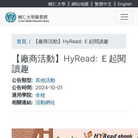
移
∥
∥
∥
輔仁大學
網站地圖
繁體中文
English
至
主
內
. . .
容
導
首頁
【廠商活動】HyRead: Ｅ起閱讀趣
航
【廠商活動】HyRead: Ｅ起閱
連
讀趣
結
公告類型
其他活動
公告時間
2024-10-01
適用學院
全校
相關連結
活動網址