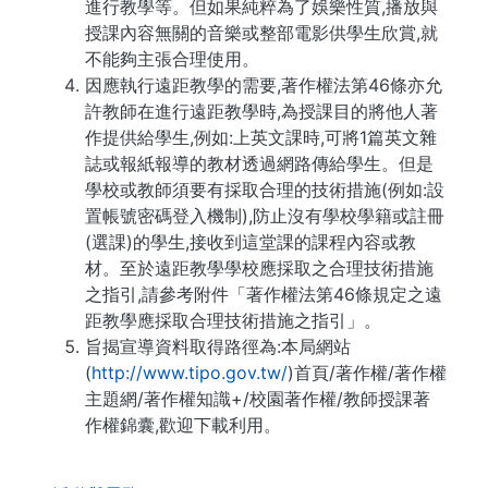
進行教學等。但如果純粹為了娛樂性質,播放與
授課內容無關的音樂或整部電影供學生欣賞,就
不能夠主張合理使用。
因應執行遠距教學的需要,著作權法第46條亦允
許教師在進行遠距教學時,為授課目的將他人著
作提供給學生,例如:上英文課時,可將1篇英文雜
誌或報紙報導的教材透過網路傳給學生。但是
學校或教師須要有採取合理的技術措施(例如:設
置帳號密碼登入機制),防止沒有學校學籍或註冊
(選課)的學生,接收到這堂課的課程內容或教
材。至於遠距教學學校應採取之合理技術措施
之指引,請參考附件「著作權法第46條規定之遠
距教學應採取合理技術措施之指引」。
旨揭宣導資料取得路徑為:本局網站
(
http://www.tipo.gov.tw/
)首頁/著作權/著作權
主題網/著作權知識+/校園著作權/教師授課著
作權錦囊,歡迎下載利用。
. . .