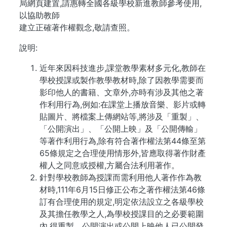
局網頁建置,請惠轉全國各級學校新進教師參考使用,
以協助教師
建立正確著作權觀念,敬請查照。
說明:
近年來因科技進步,課堂教學素材多元化,教師在
學校授課或製作教學教材時,除了因教學需要而
影印他人的書籍、文章外,亦時有涉及其他之著
作利用行為,例如:在課堂上播放音樂、影片或轉
貼圖片、將檔案上傳網站等,將涉及「重製」、
「公開演出」、「公開上映」及「公開傳輸」
等著作利用行為,除有符合著作權法第44條至第
65條規定之合理使用情形外,皆應取得著作財產
權人之同意或授權,方屬合法利用著作。
針對學校教師為授課而需利用他人著作作為教
材時,111年6月15日修正公布之著作權法第46條
訂有合理使用的規定,明定依法設立之各級學校
及其擔任教學之人,為學校授課目的之必要範圍
內,得重製、公開演出或公開上映他人已公開發