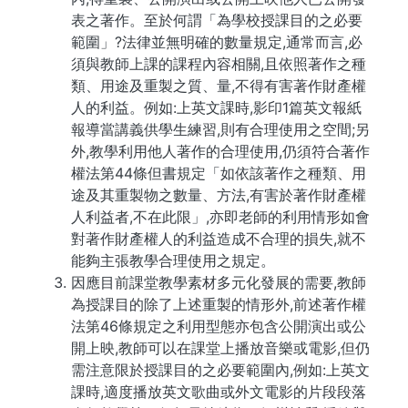
表之著作。至於何謂「為學校授課目的之必要
範圍」?法律並無明確的數量規定,通常而言,必
須與教師上課的課程內容相關,且依照著作之種
類、用途及重製之質、量,不得有害著作財產權
人的利益。例如:上英文課時,影印1篇英文報紙
報導當講義供學生練習,則有合理使用之空間;另
外,教學利用他人著作的合理使用,仍須符合著作
權法第44條但書規定「如依該著作之種類、用
途及其重製物之數量、方法,有害於著作財產權
人利益者,不在此限」,亦即老師的利用情形如會
對著作財產權人的利益造成不合理的損失,就不
能夠主張教學合理使用之規定。
因應目前課堂教學素材多元化發展的需要,教師
為授課目的除了上述重製的情形外,前述著作權
法第46條規定之利用型態亦包含公開演出或公
開上映,教師可以在課堂上播放音樂或電影,但仍
需注意限於授課目的之必要範圍內,例如:上英文
課時,適度播放英文歌曲或外文電影的片段段落