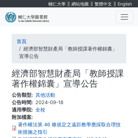
移
∥
∥
∥
輔仁大學
網站地圖
繁體中文
English
至
主
內
. . .
容
導
首頁
航
經濟部智慧財產局「教師授課著作權錦囊」
宣導公告
連
經濟部智慧財產局「教師授課
結
著作權錦囊」宣導公告
公告類型
其他活動
公告時間
2024-09-18
適用學院
全校
附加檔案
著作權法第 46 條規定之遠距教學應採取合理技
術措施之指引