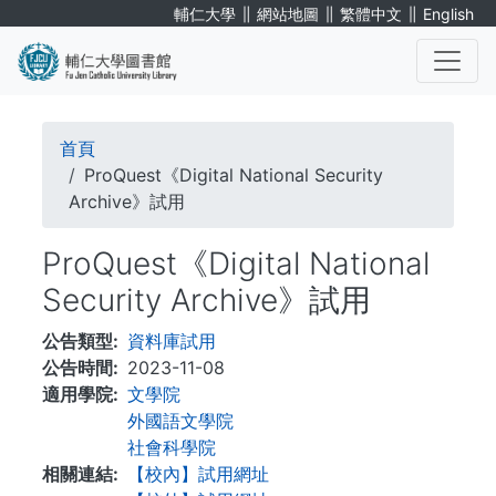
移
∥
∥
∥
輔仁大學
網站地圖
繁體中文
English
至
主
內
. . .
容
導
首頁
航
ProQuest《Digital National Security
Archive》試用
連
ProQuest《Digital National
結
Security Archive》試用
公告類型
資料庫試用
公告時間
2023-11-08
適用學院
文學院
外國語文學院
社會科學院
相關連結
【校內】試用網址