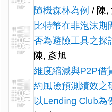
隨機森林為例
/ 陳,
比特幣在非泡沫期
否為避險工具之探
陳, 彥旭
維度縮減與P2P借
約風險預測績效之研
以Lending Club為