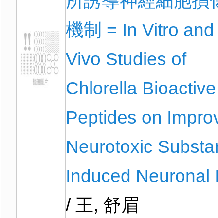
所誘導神經細胞損
機制 = In Vitro and 
Vivo Studies of
Chlorella Bioactive
Peptides on Impro
Neurotoxic Substa
Induced Neuronal I
/ 王, 舒眉