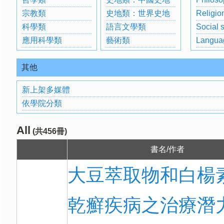
宗教類
史地類：世界史地
Religio
科學類
語言文學類
Social 
應用科學類
藝術類
Langua
其他
新上架多媒體
依學院分類
All
(共456冊)
書名/作者
大豆萃取物和白楊
乾癬疾病之治療潛