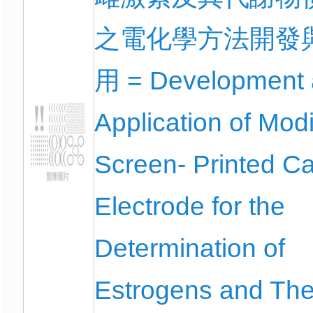
之電化學方法開發
用 = Development
Application of Modi
Screen- Printed C
Electrode for the
Determination of
Estrogens and The