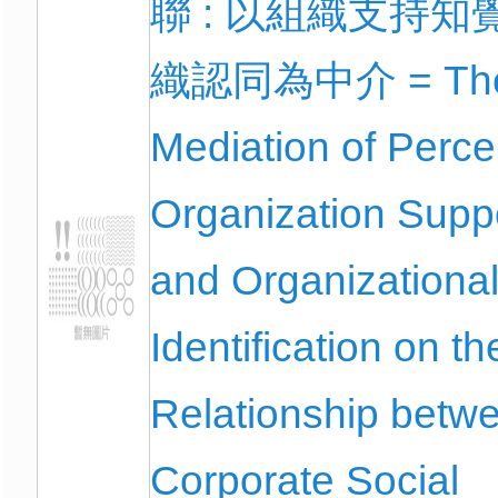
聯 : 以組織支持知
織認同為中介 = Th
Mediation of Perce
Organization Supp
and Organizationa
Identification on th
Relationship betw
Corporate Social