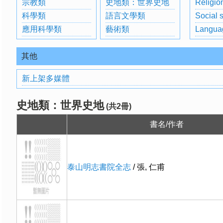
宗教類
史地類：世界史地
Religio
科學類
語言文學類
Social 
應用科學類
藝術類
Langua
其他
新上架多媒體
史地類：世界史地
(共2冊)
書名/作者
泰山明志書院全志
/ 張, 仁甫