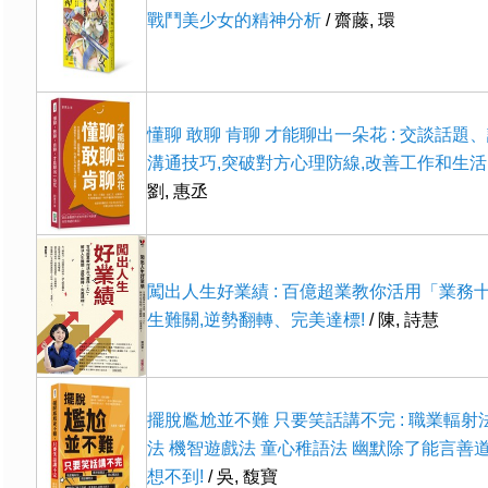
戰鬥美少女的精神分析
/ 齋藤, 環
懂聊 敢聊 肯聊 才能聊出一朵花 : 交談話題
溝通技巧,突破對方心理防線,改善工作和生活,
劉, 惠丞
闖出人生好業績 : 百億超業教你活用「業務
生難關,逆勢翻轉、完美達標!
/ 陳, 詩慧
擺脫尷尬並不難 只要笑話講不完 : 職業輻射
法 機智遊戲法 童心稚語法 幽默除了能言善
想不到!
/ 吳, 馥寶