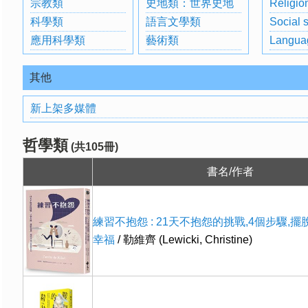
宗教類
史地類：世界史地
Religio
科學類
語言文學類
Social 
應用科學類
藝術類
Langua
其他
新上架多媒體
哲學類
(共105冊)
書名/作者
練習不抱怨 : 21天不抱怨的挑戰,4個步驟,擺
幸福
/ 勒維齊 (Lewicki, Christine)