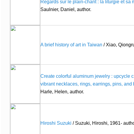
Regards sur le plain-chant : la liturgie et sa
Saulnier, Daniel, author.
A brief history of art in Taiwan
/ Xiao, Qiongru
Create colorful aluminum jewelry : upcycle c
vibrant necklaces, rings, earrings, pins, and
Harle, Helen, author.
Hiroshi Suzuki
/ Suzuki, Hiroshi, 1961- autho