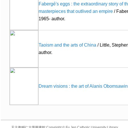
Fabergé's eggs : the extraordinary story of t
masterpieces that outlived an empire
/ Faber
1965- author.
Taoism and the arts of China
/ Little, Stephe
author.
Dream visions : the art of Alanis Obomsawin
天主教輔仁大學圖書館 Copyright © Fu Jen Catholic University Library