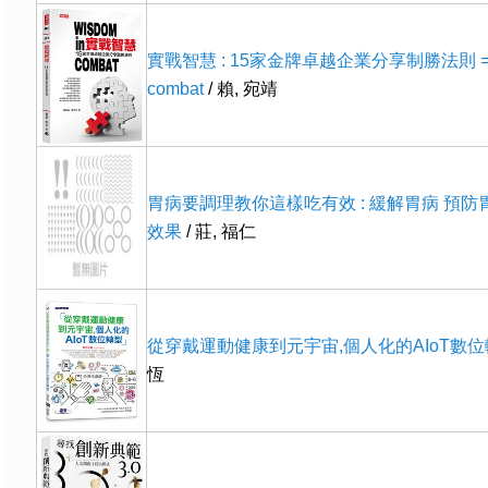
實戰智慧 : 15家金牌卓越企業分享制勝法則 = Wi
combat
/ 賴, 宛靖
胃病要調理教你這樣吃有效 : 緩解胃病 預防
效果
/ 莊, 福仁
從穿戴運動健康到元宇宙,個人化的AIoT數
恆