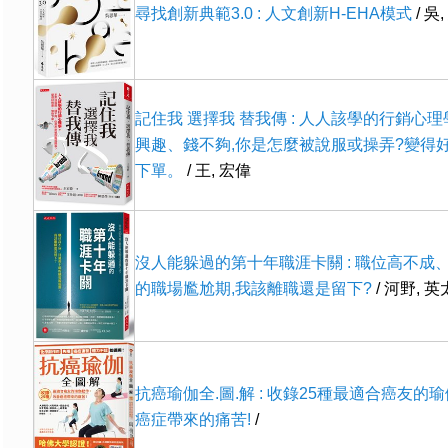
尋找創新典範3.0 : 人文創新H-EHA模式
/ 吳
記住我 選擇我 替我傳 : 人人該學的行銷心
興趣、錢不夠,你是怎麼被說服或操弄?變得好
下單。
/ 王, 宏偉
沒人能躲過的第十年職涯卡關 : 職位高不成
的職場尷尬期,我該離職還是留下?
/ 河野, 
抗癌瑜伽全.圖.解 : 收錄25種最適合癌友的
癌症帶來的痛苦!
/