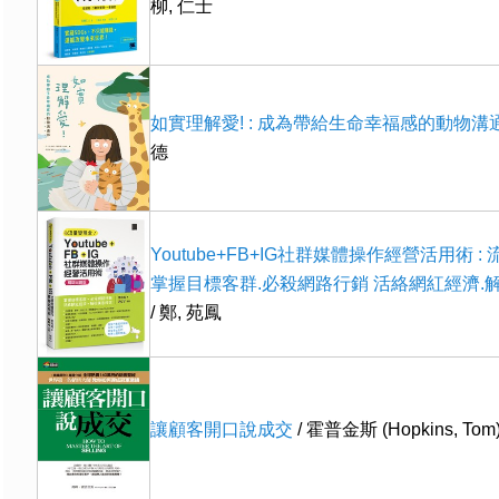
柳, 仁士
如實理解愛! : 成為帶給生命幸福感的動物溝
德
Youtube+FB+IG社群媒體操作經營活用術 : 
掌握目標客群.必殺網路行銷 活絡網紅經濟.
/ 鄭, 苑鳳
讓顧客開口說成交
/ 霍普金斯 (Hopkins, Tom