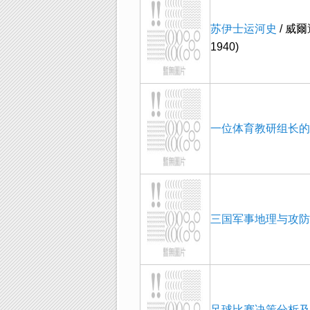
苏伊士运河史
/ 威爾遜 
1940)
一位体育教研组长的
三国军事地理与攻防
足球比赛决策分析及