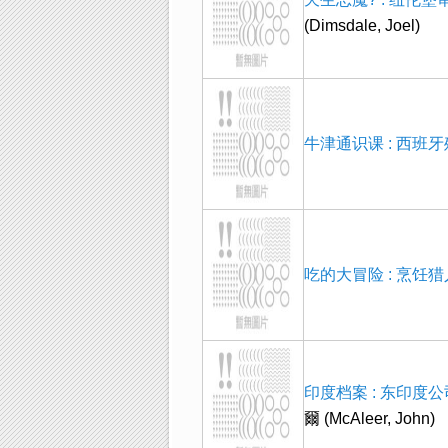
(Dimsdale, Joel)
牛津通识课 : 西班
吃的大冒险 : 烹饪
印度档案 : 东印
爾 (McAleer, John)