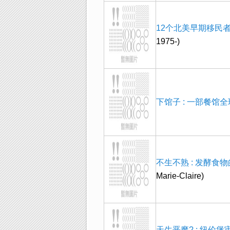
12个北美早期移民
1975-)
下馆子 : 一部餐馆
不生不熟 : 发酵食
Marie-Claire)
天生恶魔? : 纽伦