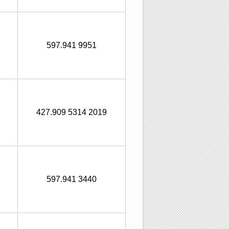
597.941 9951
427.909 5314 2019
597.941 3440