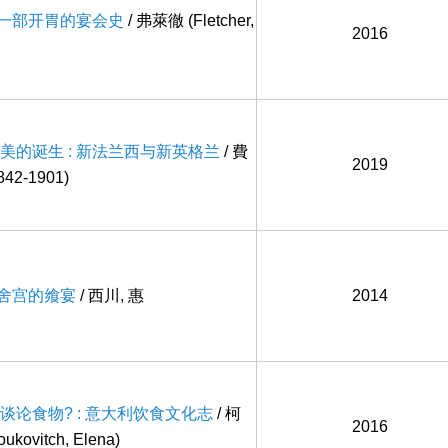
 一部开胃的宴会史
/ 弗萊徹 (Fletcher,
2016
美的诞生 : 新法兰西与新英格兰
/ 費
2019
842-1901)
丽舍宫的飨宴
/ 西川, 惠
2014
论食物? : 意大利饮食文化志
/ 柯
2016
ovitch, Elena)