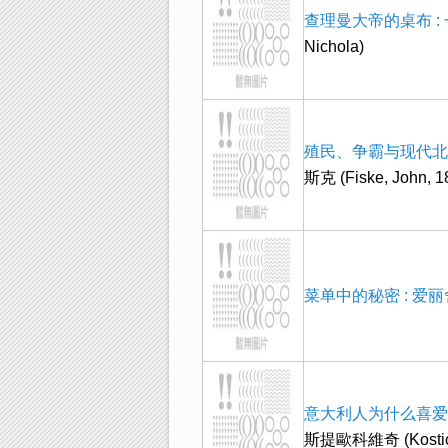
查理曼大帝的桌布 :
Nichola)
殖民、争霸与现代北
斯克 (Fiske, John, 1
菜单中的秘密 : 爱
意大利人为什么喜爱谈
斯提歐科維奇 (Kostiouk