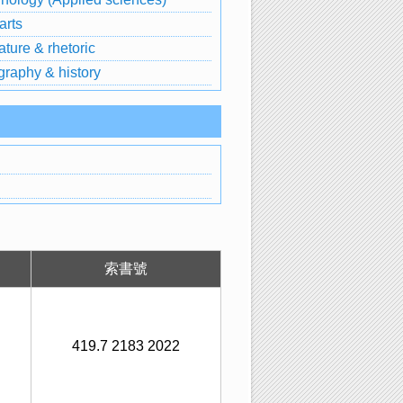
arts
ature & rhetoric
raphy & history
索書號
419.7 2183 2022