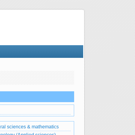
ral sciences & mathematics
nology (Applied sciences)