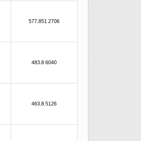
577.851 2706
483.8 6040
463.8 5126