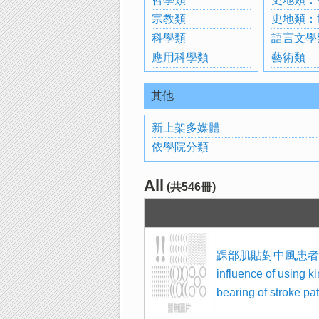
宗教類
史地類：
科學類
語言文學
應用科學類
藝術類
其他
新上架多媒體
依學院分類
All
(共546冊)
踝部肌貼對中風患者行
influence of using k
bearing of stroke pa