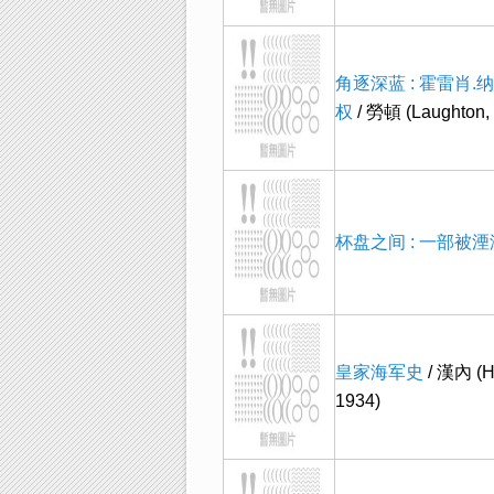
角逐深蓝 : 霍雷肖
权
/ 勞頓 (Laughton, 
杯盘之间 : 一部被湮
皇家海军史
/ 漢內 (H
1934)