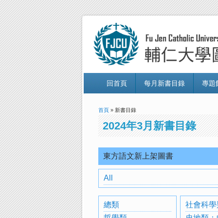
回首頁
每月新書目錄
專題
首頁
» 新書目錄
2024年3月新書目錄
東方語文新上架圖書
All
總類
社會科學
哲學類
史地類：