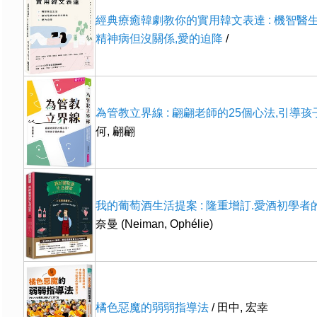
經典療癒韓劇教你的實用韓文表達 : 機智醫
精神病但沒關係,愛的迫降
/
為管教立界線 : 翩翩老師的25個心法,引導
何, 翩翩
我的葡萄酒生活提案 : 隆重增訂.愛酒初學者
奈曼 (Neiman, Ophélie)
橘色惡魔的弱弱指導法
/ 田中, 宏幸