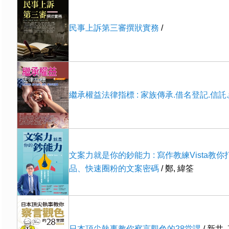
民事上訴第三審撰狀實務
/
繼承權益法律指標 : 家族傳承.借名登記.信託
文案力就是你的鈔能力 : 寫作教練Vista教
品、快速圈粉的文案密碼
/ 鄭, 緯筌
日本頂尖執事教你察言觀色的28堂課
/ 新井,