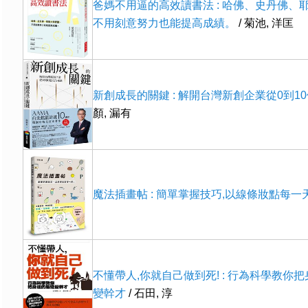
爸媽不用逼的高效讀書法 : 哈佛、史丹佛、
不用刻意努力也能提高成績。
/ 菊池, 洋匡
新創成長的關鍵 : 解開台灣新創企業從0到1
顏, 漏有
魔法插畫帖 : 簡單掌握技巧,以線條妝點每一天
不懂帶人,你就自己做到死! : 行為科學教你
變幹才
/ 石田, 淳