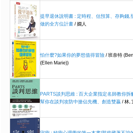
提早退休說明書 : 定時程、估預算、存夠錢
做的全方位計畫
/ 嫺人
怕什麼?如果你的夢想值得冒險
/ 班奈特 (Benn
(Ellen Marie))
PARTS談判思維 : 百大企業指定名師教你拆
幫你在談判攻防中搶佔先機、創造雙贏
/ 林,
守密 : 秘密心理學的第一本書!那些藏著不說