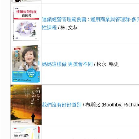
連鎖經營管理範例書 : 運用商業與管理群-
性課程
/ 林, 文恭
媽媽這樣做 男孩會不同
/ 松永, 暢史
我們沒有好好道別
/ 布斯比 (Boothby, Richar