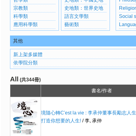
宗教類
史地類：世界史地
Religio
科學類
語言文學類
Social 
應用科學類
藝術類
Langua
其他
新上架多媒體
依學院分類
All
(共344冊)
書名/作者
境隨心轉C'est la vie : 李承仲董事長勵志
打造你想要的人生!
/ 李, 承仲