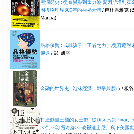
黑洞簡史 : 從奇異點到重力波,愛因斯坦到霍
困擾物理界300年的神祕天體
/ 芭杜席雅克 (Bar
Marcia)
品格優勢 : 成就孩子「王者之力」,從容應
機遇
/ 彭, 凱平
金融的世界史 : 泡沫經濟、戰爭與股市
/ 板谷
打造動畫王國的女王們 : 從Disney到Pixar
>>到<<冰雪奇緣>>,改變迪士尼、寫下美國