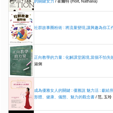
的關鍵女力
/ 霍爾特 (Holt, Nathalia)
社群故事圈粉術 : 將流量變現,讓興趣為你工
正向教學的力量 : 化解課堂困境,當個不怕失
淑俐
成為優雅女人的關鍵 : 優雅說 魅力活 : 獻
形體、健康、儀態、魅力的觀念書
/ 范, 玉玲