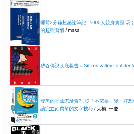
睡前3分鐘超感謝筆記 : 5000人親身實證,
的超強習慣
/ masa
矽谷傳說臥底報告 = Silicon valley confidenti
發黑的香蕉怎麼賣? : 從「不需要」變「好想
讀完立刻買單的文字技巧
/ 大橋, 一慶