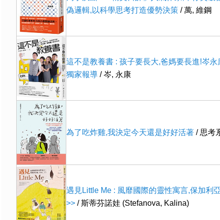
偽邏輯,以科學思考打造優勢決策
/ 萬, 維鋼
這不是教養書 : 孩子要長大,爸媽要長進!岑
獨家報導
/ 岑, 永康
為了吃炸雞,我決定今天還是好好活著
/ 思考
遇見Little Me : 風靡國際的靈性寓言,保加
>>
/ 斯蒂芬諾娃 (Stefanova, Kalina)