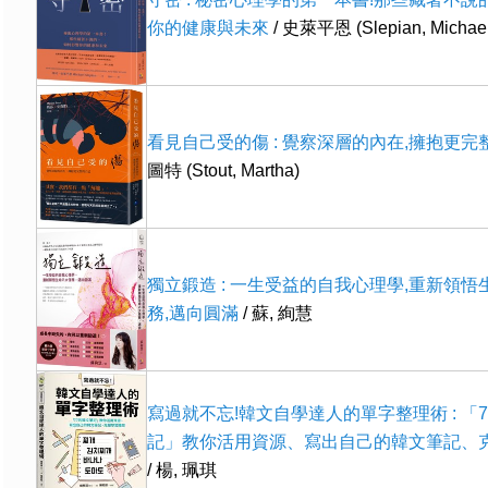
你的健康與未來
/ 史萊平恩 (Slepian, Michael
看見自己受的傷 : 覺察深層的內在,擁抱更完
圖特 (Stout, Martha)
獨立鍛造 : 一生受益的自我心理學,重新領悟
務,邁向圓滿
/ 蘇, 絢慧
寫過就不忘!韓文自學達人的單字整理術 : 「
記」教你活用資源、寫出自己的韓文筆記、
/ 楊, 珮琪