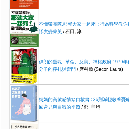
不懂帶團隊,那就大家一起死! : 行為科學教
隊友變菁英
/ 石田, 淳
伊朗的靈魂 : 革命、反美、神權政府,1979
分子的掙扎與奮鬥
/ 席科爾 (Secor, Laura)
媽媽的高敏感情緒自救書 : 26則減輕教養憂
回育兒與自我的平衡
/ 鄭, 宇烈