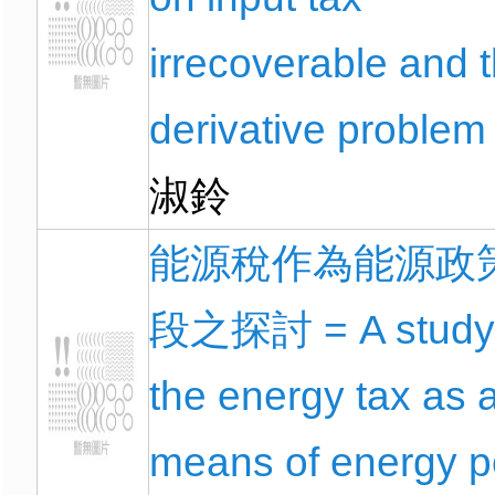
irrecoverable and 
derivative problem
淑鈴
能源稅作為能源政
段之探討 = A study
the energy tax as 
means of energy p