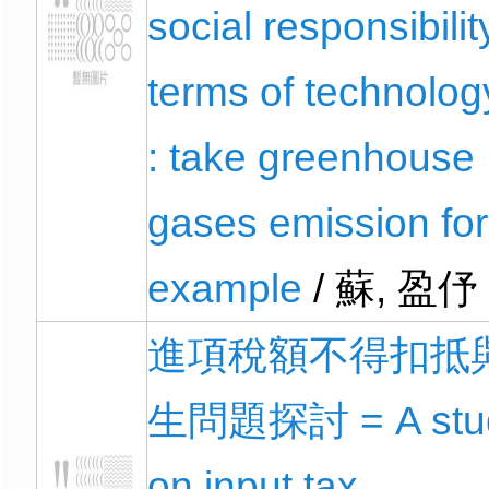
social responsibilit
terms of technology
: take greenhouse
gases emission for
example
/ 蘇, 盈伃
進項稅額不得扣抵
生問題探討 = A stu
on input tax