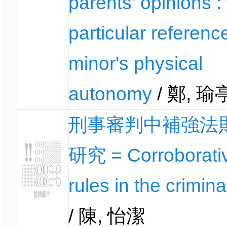
parents' opinions :
particular referenc
minor's physical
autonomy
/ 鄭, 瑜
刑事審判中補強法
研究 = Corroborati
rules in the criminal
/ 陳, 怡潔