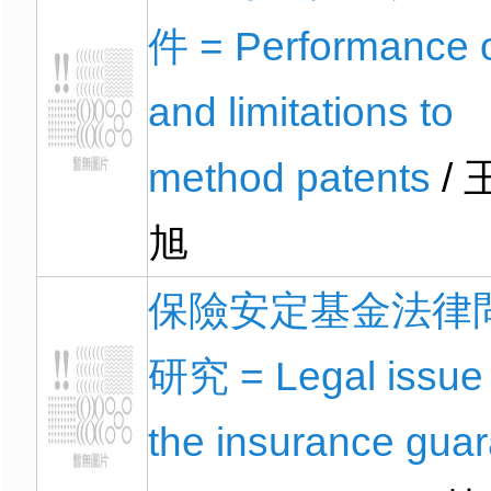
件 = Performance 
and limitations to
method patents
/ 
旭
保險安定基金法律
研究 = Legal issue 
the insurance guar