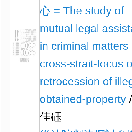
心 = The study of
mutual legal assis
in criminal matters
cross-strait-focus 
retrocession of ille
obtained-property
/
佳砡