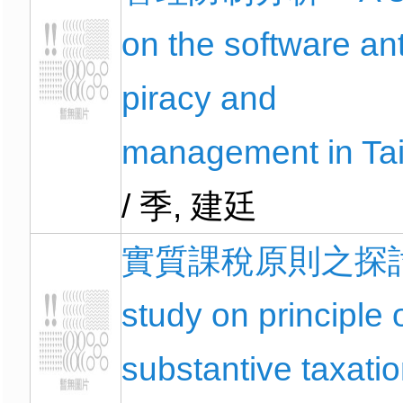
on the software ant
piracy and
management in Ta
/ 季, 建廷
實質課稅原則之探討 
study on principle 
substantive taxati