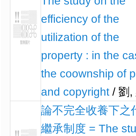
The study on the
efficiency of the
utilization of the
property : in the ca
the coownship of p
and copyright
/ 劉
論不完全收養下之
繼承制度 = The stu