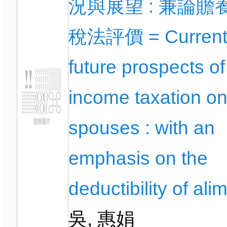
況與展望 : 兼論贍
稅法評價 = Current
future prospects of
income taxation o
spouses : with an
emphasis on the
deductibility of ali
吳, 惠娟