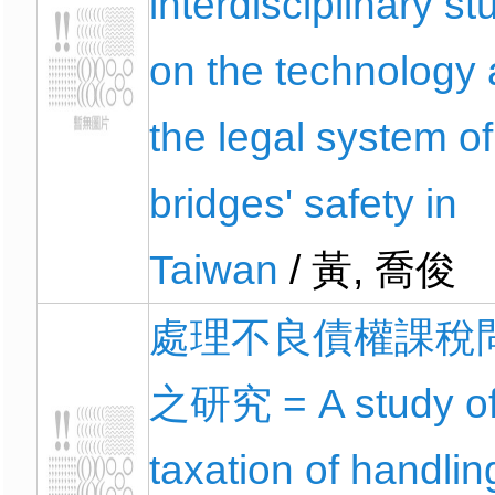
interdisciplinary st
on the technology
the legal system of
bridges' safety in
Taiwan
/ 黃, 喬俊
處理不良債權課稅
之研究 = A study o
taxation of handlin