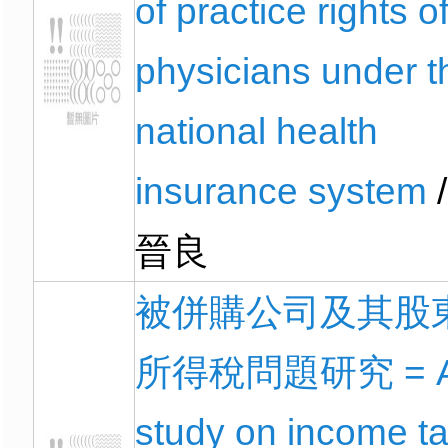
of practice rights o
physicians under t
national health
insurance system
/
晉良
被併購公司及其股
所得稅問題研究 = 
study on income t