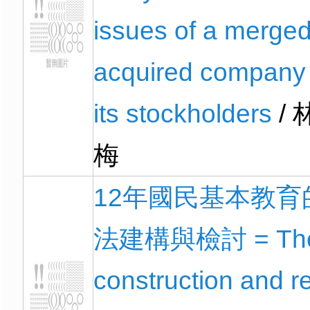
issues of a merge
acquired company
its stockholders
/ 
梅
12年國民基本教育
法建構與檢討 = Th
construction and r