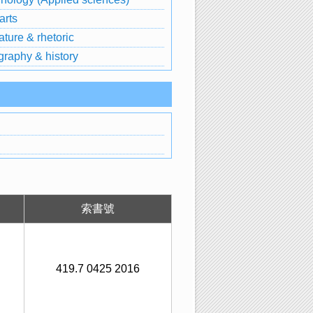
arts
ature & rhetoric
raphy & history
索書號
419.7 0425 2016