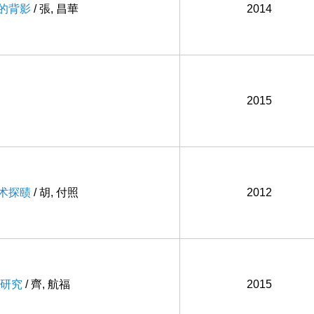
人的背影
/ 張, 昌華
2014
2015
艺术探赜
/ 胡, 付照
2012
研究
/ 齊, 航福
2015