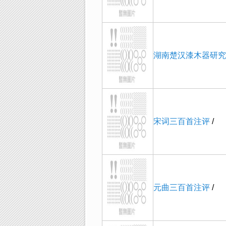
湖南楚汉漆木器研究
宋词三百首注评
/
元曲三百首注评
/