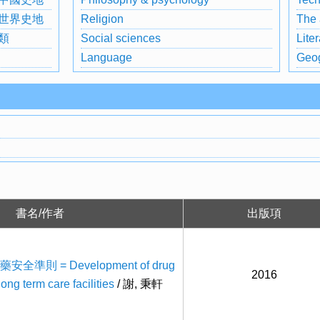
世界史地
Religion
The 
類
Social sciences
Liter
Language
Geog
書名/作者
出版項
則 = Development of drug
2016
long term care facilities
/ 謝, 秉軒