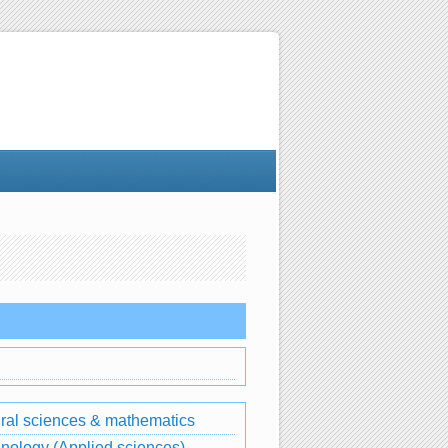
ral sciences & mathematics
nology (Applied sciences)