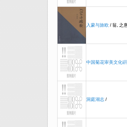
入蒙与旅欧
/ 翁, 之
中国菊花审美文化硏
洞庭湖志
/