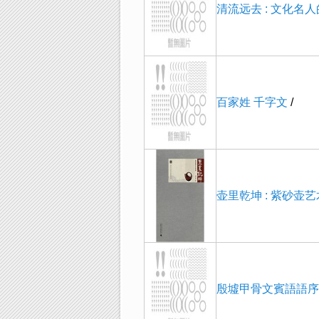
清流远去 : 文化名
百家姓 千字文
/
壶里乾坤 : 紫砂壶
殷墟甲骨文賓語語序