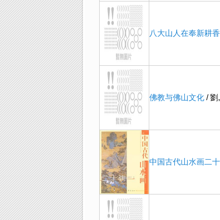
八大山人在奉新耕香
佛教与佛山文化
/ 劉
中国古代山水画二十