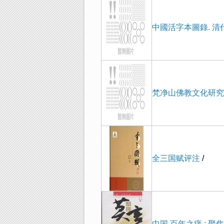
中國活字本圖錄. 清
梵净山佛教文化研究
全三国赋评注
/
中国.百年之痒 : 聚