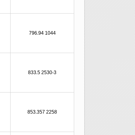
796.94 1044
833.5 2530-3
853.357 2258