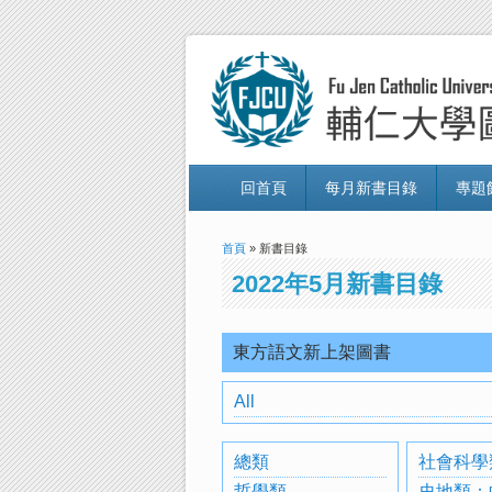
回首頁
每月新書目錄
專題
首頁
» 新書目錄
2022年5月新書目錄
東方語文新上架圖書
All
總類
社會科學
哲學類
史地類：