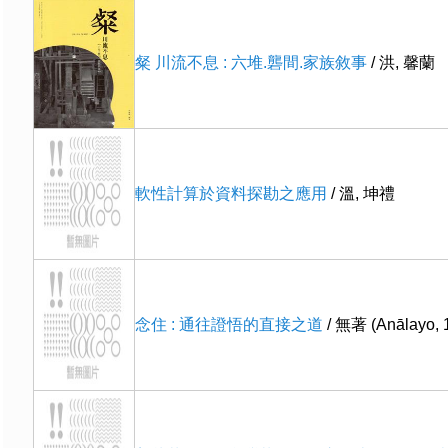
粲 川流不息 : 六堆.礱間.家族敘事
/ 洪, 馨蘭
軟性計算於資料探勘之應用
/ 溫, 坤禮
念住 : 通往證悟的直接之道
/ 無著 (Anālayo, 