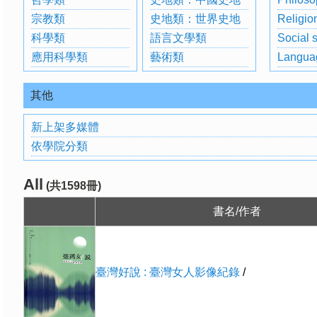
宗教類
史地類：世界史地
Religio
科學類
語言文學類
Social 
應用科學類
藝術類
Langua
其他
新上架多媒體
依學院分類
All
(共1598冊)
書名/作者
臺灣好說 : 臺灣女人影像紀錄
/