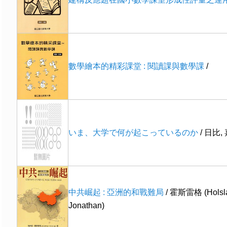
數學繪本的精彩課堂 : 閱讀課與數學課
/
いま、大学で何が起こっているのか
/ 日比,
中共崛起 : 亞洲的和戰難局
/ 霍斯雷格 (Holsl
Jonathan)