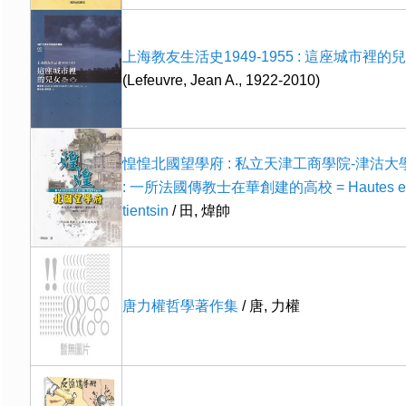
上海教友生活史1949-1955 : 這座城市裡的
(Lefeuvre, Jean A., 1922-2010)
惶惶北國望學府 : 私立天津工商學院-津沽大學19
: 一所法國傳教士在華創建的高校 = Hautes etu
tientsin
/ 田, 煒帥
唐力權哲學著作集
/ 唐, 力權