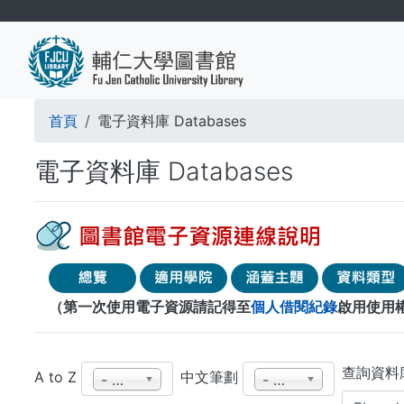
移
至
主
內
容
導
首頁
電子資料庫 Databases
航
電子資料庫 Databases
連
結
（第一次使用電子資源請記得至
個人借閱紀錄
啟用使用
查詢資料庫 
A to Z
中文筆劃
- 任何 -
- 任何 -