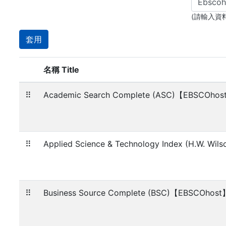
(請輸入資
名稱 Title
⠿
Academic Search Complete (ASC)【EBSCOhos
⠿
Applied Science & Technology Index (H.W. Wi
⠿
Business Source Complete (BSC)【EBSCOhost