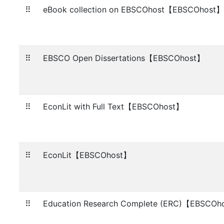
⠿
eBook collection on EBSCOhost【EBSCOhost】
⠿
EBSCO Open Dissertations【EBSCOhost】
⠿
EconLit with Full Text【EBSCOhost】
⠿
EconLit【EBSCOhost】
⠿
Education Research Complete (ERC)【EBSCOh