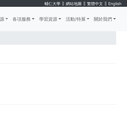
∥
∥
∥
輔仁大學
網站地圖
繁體中文
English
源
各項服務
學習資源
活動/特展
關於我們