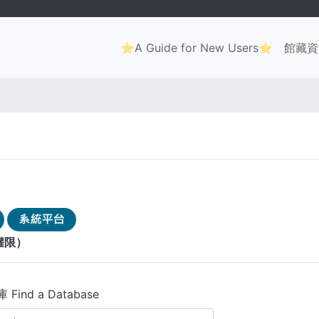
Main
⭐A Guide for New Users⭐
館藏資
navigation
權限）
Find a Database