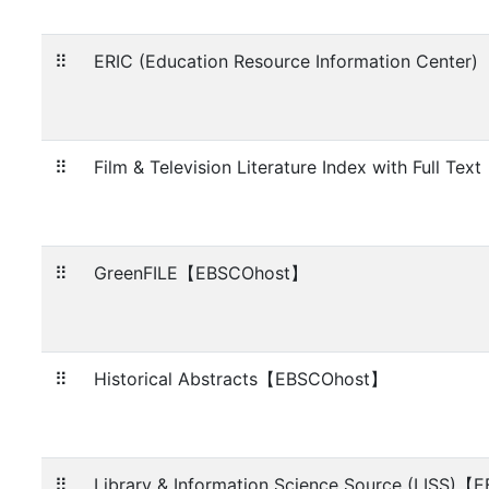
⠿
ERIC (Education Resource Information Cente
⠿
Film & Television Literature Index with Full 
⠿
GreenFILE【EBSCOhost】
⠿
Historical Abstracts【EBSCOhost】
⠿
Library & Information Science Source (LISS)